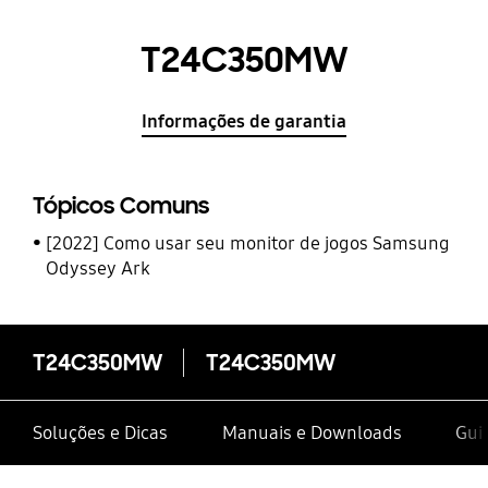
T24C350MW
Informações de garantia
Tópicos Comuns
[2022] Como usar seu monitor de jogos Samsung
Odyssey Ark
T24C350MW
T24C350MW
Soluções e Dicas
Manuais e Downloads
Gui