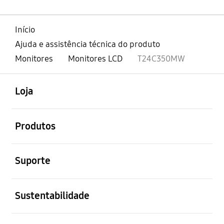
Início
Ajuda e assistência técnica do produto
Monitores
Monitores LCD
T24C350MW
abrir
Footer Navigation
Loja
abrir
Produtos
abrir
Suporte
abrir
Sustentabilidade
abrir