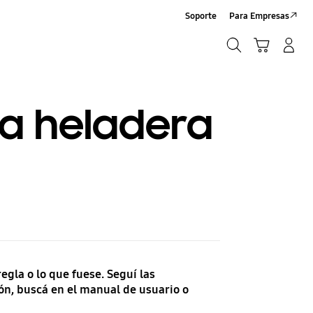
Soporte
Para Empresas
Búsqueda
Carrito
Iniciar sesión/Sign-Up
Búsqueda
la heladera
gla o lo que fuese. Seguí las
ón, buscá en el manual de usuario o