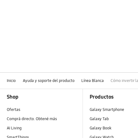
Inicio
Ayuda y soporte del producto
Línea Blanca
Cómo invertir 
Footer Navigation
Shop
Productos
Ofertas
Galaxy Smartphone
Comprá directo. Obtené más
Galaxy Tab
AI Living
Galaxy Book
SmartThings
Galaxy Watch