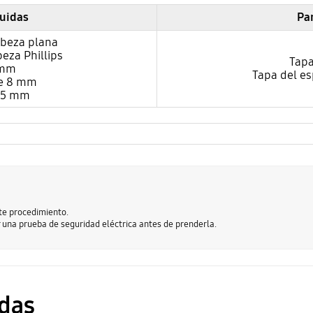
luidas
Pa
abeza plana
eza Phillips
Tapa
 mm
Tapa del es
de 8 mm
e 5 mm
te procedimiento.
r una prueba de seguridad eléctrica antes de prenderla.
das