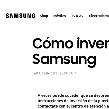
Skip
to
content
Shop
Móviles
TV & AV
Electrodomé
Cómo invert
Samsung
Last Update date :
2020-10-14
A veces puede suceder que se desprenda
instrucciones de inversión de la puer
contactate con el centro de atención al