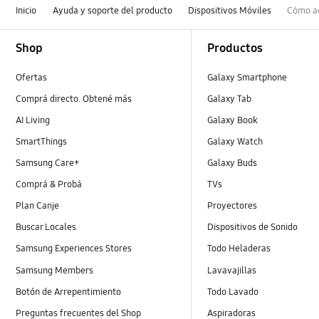
Inicio
Ayuda y soporte del producto
Dispositivos Móviles
Cómo ac
Footer Navigation
Shop
Productos
Ofertas
Galaxy Smartphone
Comprá directo. Obtené más
Galaxy Tab
AI Living
Galaxy Book
SmartThings
Galaxy Watch
Samsung Care+
Galaxy Buds
Comprá & Probá
TVs
Plan Canje
Proyectores
Buscar Locales
Dispositivos de Sonido
Samsung Experiences Stores
Todo Heladeras
Samsung Members
Lavavajillas
Botón de Arrepentimiento
Todo Lavado
Preguntas frecuentes del Shop
Aspiradoras