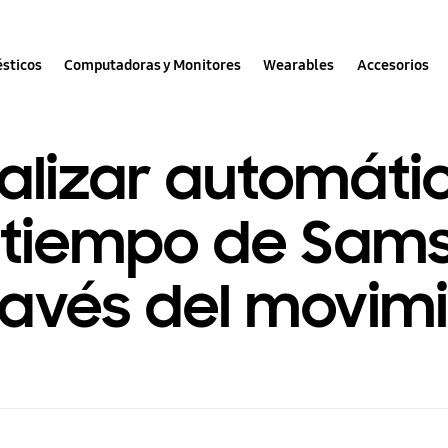
sticos
Computadoras y Monitores
Wearables
Accesorios
lizar automáti
 tiempo de Sam
ravés del movim