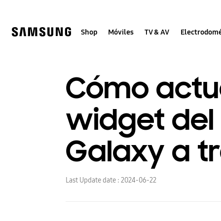
Skip
to
content
Shop
Móviles
TV & AV
Electrodomé
Cómo actua
widget del
Galaxy a t
Last Update date :
2024-06-22