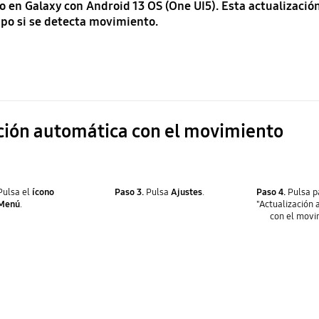
o en Galaxy con Android 13 OS (One UI5). Esta actualizació
mpo si se detecta movimiento.
ación automática con el movimiento
ulsa el
ícono
Paso 3.
Pulsa
Ajustes
.
Paso 4.
Pulsa p
Menú
.
"Actualización
con el movi