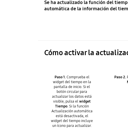
Se ha actualizado la función del tiemp
automática de la información del tie
Cómo activar la actualiz
Paso 1.
Comprueba el
Paso 2.
P
widget del tiempo en la
pantalla de inicio. Si el
botón circular para
actualizar los datos está
visible, pulsa el
widget
Tiempo
. Si la función
Actualización automática
está desactivada, el
widget del tiempo incluye
un ícono para actualizar.