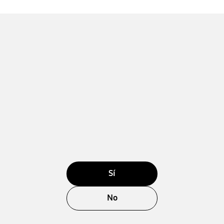
Sí
No