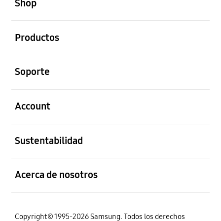
Shop
abierto
Productos
abierto
Soporte
abierto
Account
abierto
Sustentabilidad
abierto
Acerca de nosotros
Copyright© 1995-2026 Samsung. Todos los derechos