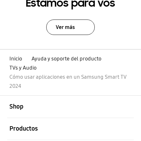
Estamos para vos
Ver más
Inicio
Ayuda y soporte del producto
TVs y Audio
Cómo usar aplicaciones en un Samsung Smart TV
2024
abierto
Footer Navigation
Shop
abierto
Productos
abierto