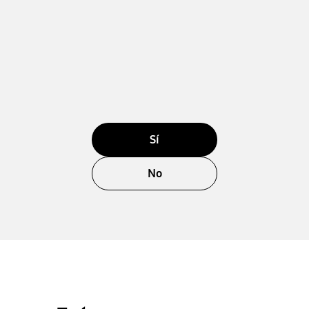
Sí
No