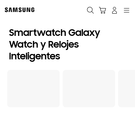
Skip
to
Búsqueda
Carrito
Navegación
Iniciar sesión
content
Smartwatch Galaxy
Watch y Relojes
Inteligentes