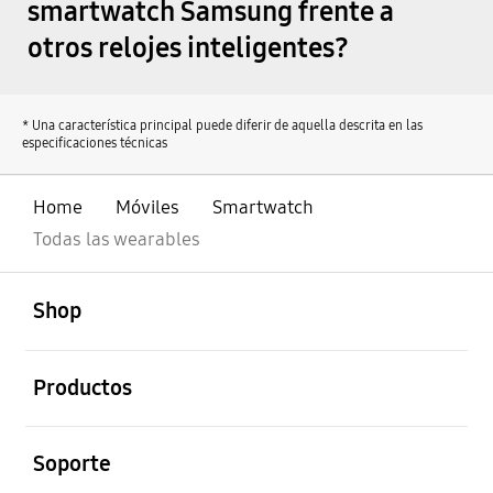
smartwatch Samsung frente a
otros relojes inteligentes?
* Una característica principal puede diferir de aquella descrita en las
especificaciones técnicas
Home
Móviles
Smartwatch
Todas las wearables
abierto
Footer Navigation
Shop
abierto
Productos
abierto
Soporte