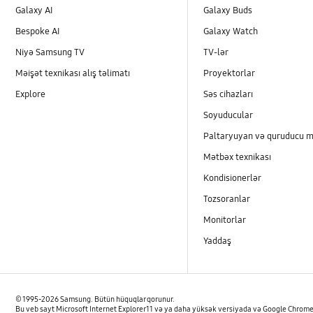
İstifadə
Galaxy AI
Galaxy Buds
Bespoke AI
Galaxy Watch
Niyə Samsung TV
TV-lər
Məişət texnikası alış təlimatı
Proyektorlar
Explore
Səs cihazları
Soyuducular
Paltaryuyan və quruducu m
Mətbəx texnikası
Kondisionerlər
Tozsoranlar
Monitorlar
Yaddaş
© 1995-2026 Samsung. Bütün hüquqlar qorunur.
Bu veb sayt Microsoft Internet Explorer 11 və ya daha yüksək versiyada və Google Chrome 