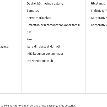
Dəstək bölməsində axtarış
Əlçatanlıq
Zəmanət
İnklüziv İş Y
Servis mərkəzləri
Korporativ 
Smartfonların zəmanətdənkənar təmiri
Korporativ 
Çat
Zəng
aşınlar
İşarə dili dəstəyi xidməti
IMEI kodunun yoxlanılması
Prezidentə məktub
və Mozilla Firefox-un son versiyalarında düzgün şəkildə göstərilir.