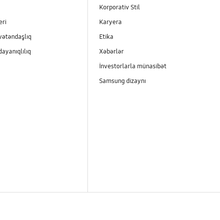
Korporativ Stil
eri
Karyera
vətəndaşlıq
Etika
dayanıqlılıq
Xəbərlər
İnvestorlarla münasibət
Samsung dizaynı