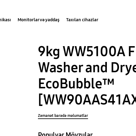
nikası
Monitorlar və yaddaş
Taxılan cihazlar
9kg WW5100A Fr
Washer and Drye
EcoBubble™
[WW90AAS41AX
Zəmanət barədə məlumatlar
Populyar Mövzular