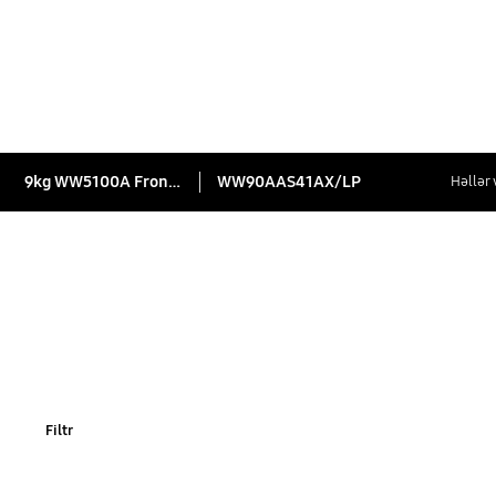
9kg WW5100A Front load Washer and Dryers with EcoBubble™
WW90AAS41AX/LP
Həllər
Filtr