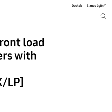
Dəstək
Biznes üçün
Axtarış
Axtarış
ont load
rs with
/LP]