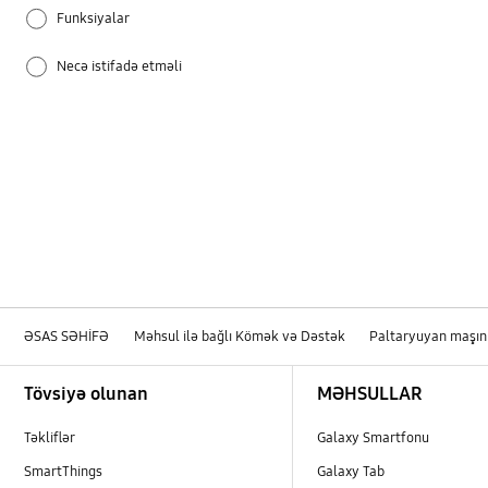
Funksiyalar
Necə istifadə etməli
Qidalanma
Quraşdırma / Qoşulma
Qurutma
Sızma
Səs-küy / Vibrasiya
ƏSAS SƏHİFƏ
Məhsul ilə bağlı Kömək və Dəstək
Paltaryuyan maşın
Təmizlik / Baxım
Footer Navigation
Tövsiyə olunan
MƏHSULLAR
WM_Digər
Təkliflər
Galaxy Smartfonu
Xəta haqda mesaj
SmartThings
Galaxy Tab