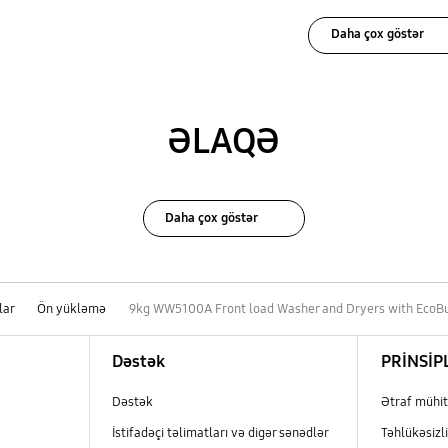
Daha çox göstər
ƏLAQƏ
Daha çox göstər
lar
Ön yükləmə
9kg WW5100A Front load Washer and Dryers with Eco
Dəstək
PRİNSİP
Dəstək
Ətraf mühit
İstifadəçi təlimatları və digər sənədlər
Təhlükəsizli