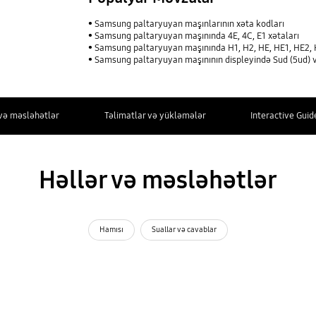
Samsung paltaryuyan maşınlarının xəta kodları
Samsung paltaryuyan maşınında 4E, 4C, E1 xətaları
Samsung paltaryuyan maşınında H1, H2, HE, HE1, HE2, H
Samsung paltaryuyan maşınının displeyində Sud (5ud) və
 və məsləhətlər
Təlimatlar və yükləmələr
Interactive Guid
Həllər və məsləhətlər
Hamısı
Suallar və cavablar