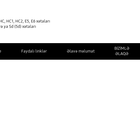
C, HC1, HC2, E5, E6 xətaları
 ya Sd (5d) xətaları
BİZİMLƏ
e
Faydalı linklər
Əlavə məlumat
ƏLAQƏ