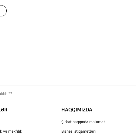
Bubble™
LƏR
HAQQIMIZDA
Şirkət haqqında məlumat
k və məxfilik
Biznes istiqamətləri