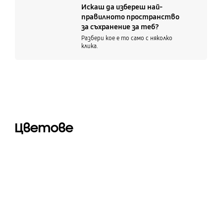
Искаш да избереш най-
правилното пространство
за съхранение за теб?
Разбери кое е то само с няколко
клика.
Цветове