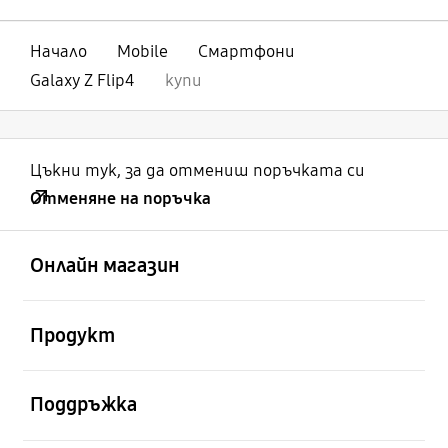
Начало
Mobile
Смартфони
Galaxy Z Flip4
купи
Цъкни тук, за да отмениш поръчката си
Отменяне на поръчка
отворен
Footer Navigation
Онлайн магазин
отворен
Продукт
отворен
Поддръжка
отворен