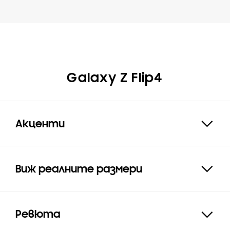
Galaxy Z Flip4
Акценти
Expand
Виж реалните размери
Click to Expand
Ревюта
Click to Expand