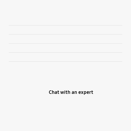
Добави към изскачащия прозорец с желания
Chat with an expert