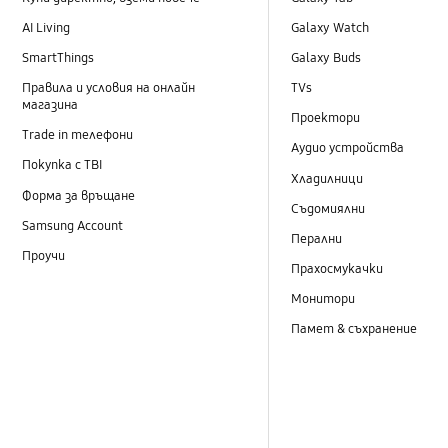
AI Living
Galaxy Watch
SmartThings
Galaxy Buds
Правила и условия на онлайн
TVs
магазина
Проектори
Trade in телефони
Аудио устройства
Покупка с TBI
Хладилници
Форма за връщане
Съдомиялни
Samsung Account
Перални
Проучи
Прахосмукачки
Монитори
Памет & съхранение