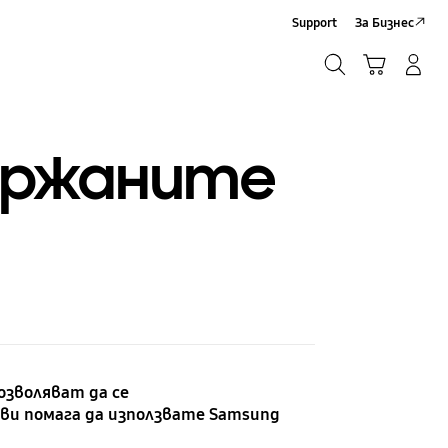
Support
За Бизнес
Търсене
Кошница
Влез/Регистрирай се
Търсене
ържаните
озволяват да се
ви помага да използвате Samsung