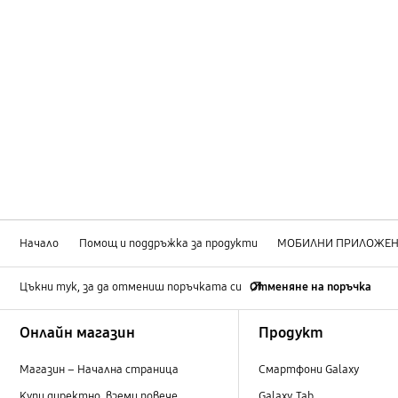
Начало
Помощ и поддръжка за продукти
МОБИЛНИ ПРИЛОЖЕ
Цъкни тук, за да отмениш поръчката си
Отменяне на поръчка
Footer Navigation
Онлайн магазин
Продукт
Магазин – Начална страница
Смартфони Galaxy
Купи директно, вземи повече
Galaxy Tab