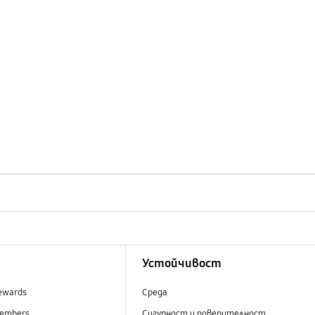
Устойчивост
ewards
Среда
embers
Сигурност и поверителност