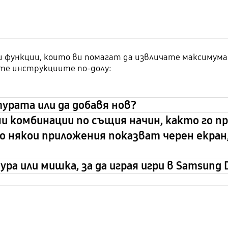
и функции, които ви помагат да извличате максимума 
те инструкциите по-долу:
турата или да добавя нов?
ни комбинации по същия начин, както го 
то някои приложения показват черен екран
ура или мишка, за да играя игри в Samsung 