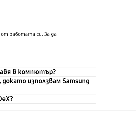
от работата си. За да
правя в компютър?
, докато използвам Samsung
DeX?