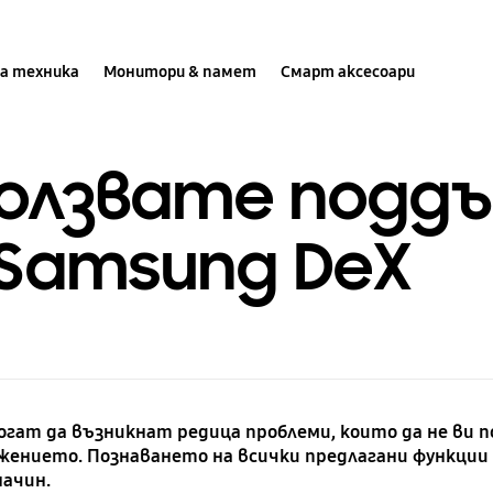
а техника
Монитори & памет
Смарт аксесоари
ползвате подд
 Samsung DeX
гат да възникнат редица проблеми, които да не ви п
ението. Познаването на всички предлагани функции 
начин.