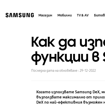
Skip
to
content
Магазин
Мобилни
TV & AV
Битов
Как да из
функции в
Последна дата на обновяване :
29-12-2022
Когато използвате Samsung DeX, мо
възползвате максимално от прилож
DeX по най-ефективния възможен 