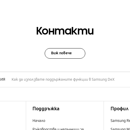
Контакти
Виж повече
НИЯ
Как да използвате поддържаните функции в Samsung DeX
Поддръжка
Профил
Начало
Samsung R
Ръководства и наръчници за
Samsung M