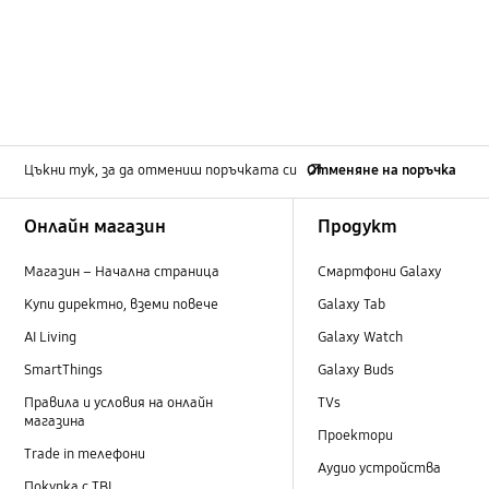
Цъкни тук, за да отмениш поръчката си
Отменяне на поръчка
Footer Navigation
Онлайн магазин
Продукт
Магазин – Начална страница
Смартфони Galaxy
Купи директно, вземи повече
Galaxy Tab
AI Living
Galaxy Watch
SmartThings
Galaxy Buds
Правила и условия на онлайн
TVs
магазина
Проектори
Trade in телефони
Аудио устройства
Покупка с TBI