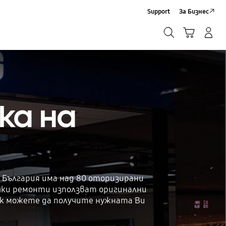
Support
За Бизнес
Търсене
Кошница
Влез/Регистрирай се
Търсене
ка на
В България има над 80 оторизирани
ички ремонти използват оригинални
ак можете да получите нужната Ви