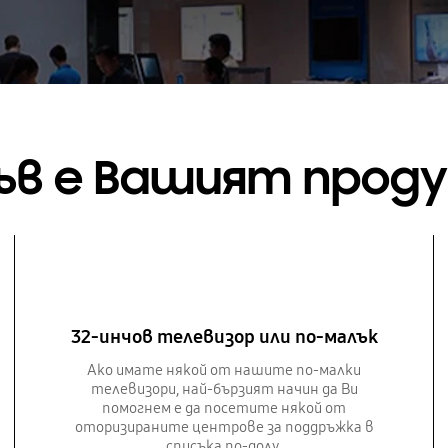
ъв е Вашият прод
32-инчов телевизор или по-малък
Ако имате някой от нашите по-малки
телевизори, най-бързият начин да Ви
помогнем е да посетите някой от
оторизираните центрове за поддръжка в
списъка по-долу.