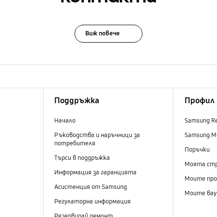
Виж повече
Поддръжка
Профил
Начало
Samsung R
Ръководства и наръчници за
Samsung M
потребителя
Поръчки
Търси в поддръжка
Моята ст
Информация за гаранцията
Моите пр
Асистенция от Samsung
Моите вау
Регулаторна информация
Резервирай ремонт