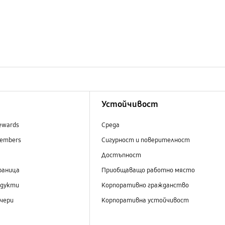
Устойчивост
ewards
Среда
embers
Сигурност и поверителност
Достъпност
раница
Приобщаващо работно място
одукти
Корпоративно гражданство
чери
Корпоративна устойчивост