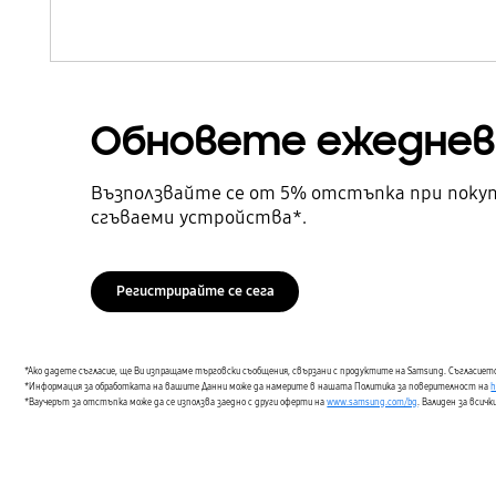
Обновете ежеднев
Възползвайте се от 5% отстъпка при покуп
сгъваеми устройства*.
Регистрирайте се сега
*Ако дадете съгласие, ще Ви изпращаме търговски съобщения, свързани с продуктите на Samsung. Съгласието
*Информация за обработката на вашите Данни може да намерите в нашата Политика за поверителност на
h
*Ваучерът за отстъпка може да се използва заедно с други оферти на
www.samsung.com/bg
. Валиден за всичк