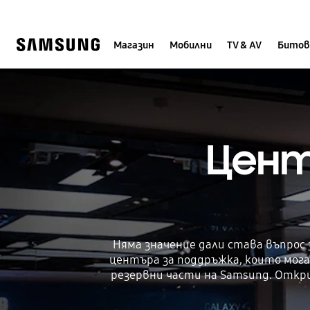
Skip
to
content
Магазин
Мобилни
TV & AV
Битов
Цент
Няма значение дали става въпрос 
центъра за поддръжка, които мога
резервни части на Samsung. Откр