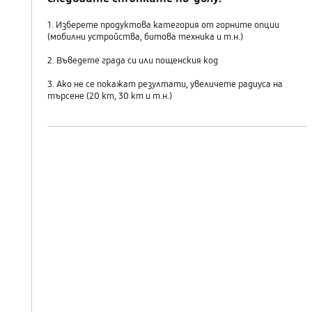
1. Изберете продуктова категория от горните опции
(мобилни устройства, битова техника и т.н.)
2. Въведете града си или пощенския код
3. Ако не се покажат резултати, увеличете радиуса на
търсене (20 km, 30 km и т.н.)