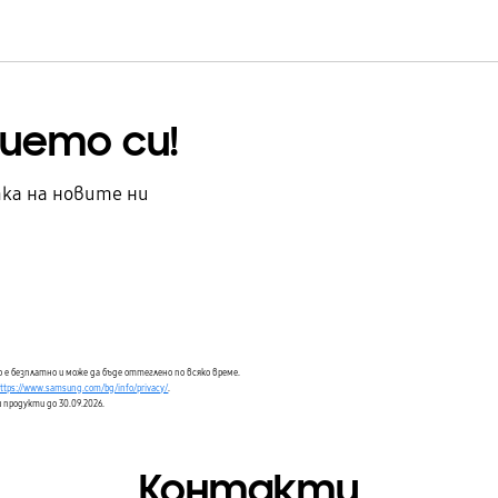
ието си!
ка на новите ни
 е безплатно и може да бъде оттеглено по всяко време.
ttps://www.samsung.com/bg/info/privacy/
.
и продукти до 30.09.2026.
Контакти