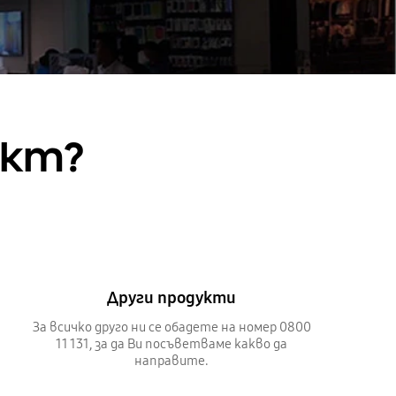
укт?
Други продукти
За всичко друго ни се обадете на номер 0800
11 131, за да Ви посъветваме какво да
направите.