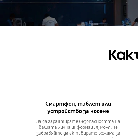
Как
Смартфон, таблет или
устройство за носене
За да гарантирате безопасността на
вашата лична информация, моля, не
забравяйте да активирате режима за