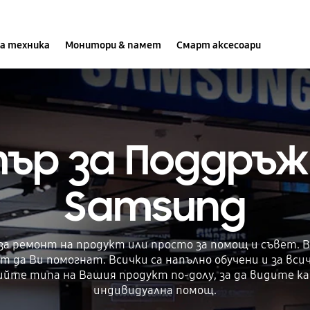
а техника
Монитори & памет
Смарт аксесоари
ър за Поддръж
Samsung
за ремонт на продукт или просто за помощ и съвет. 
т да Ви помогнат. Всички са напълно обучени и за вс
ийте типа на Вашия продукт по-долу, за да видите к
индивидуална помощ.