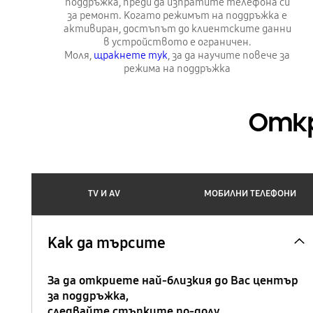
поддръжка, преди да изпратите телефона си
за ремонт. Когато режимът на поддръжка е
активиран, достъпът до клиентските данни
в устройството е ограничен.
Моля,
щракнете тук
, за да научите повече за
режима на поддръжка
Откр
TV И AV
МОБИЛНИ ТЕЛЕФОНИ
Карта
Как да търсите
За да откриете най-близкия до Вас център
за поддръжка,
следвайте стъпките по-долу.