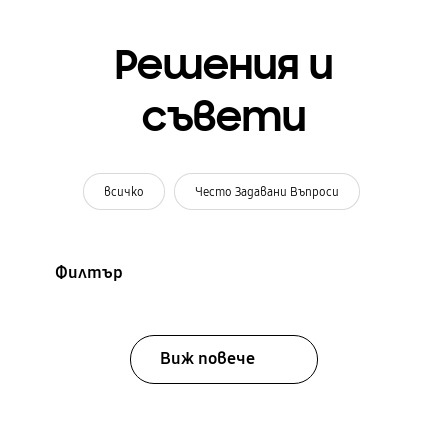
Решения и
съвети
всичко
Често Задавани Въпроси
Филтър
Виж повече