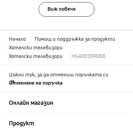
Виж повече
Начало
Помощ и поддръжка за продукти
Хотелски телевизори
Хотелски телевизори
HG40ED590BB
Цъкни тук, за да отмениш поръчката си
Отменяне на поръчка
отворен
Footer Navigation
Онлайн магазин
отворен
Продукт