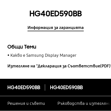
HG40ED590BB
Информация за гаранцията
Общи Теми
Какво е Samsung Display Manager
Изтегляне на "Декларация за Cъответствие(PDF)
HG40ED590BB
HG40ED590BB
Решения и съвети
Ръководства и изтегляни