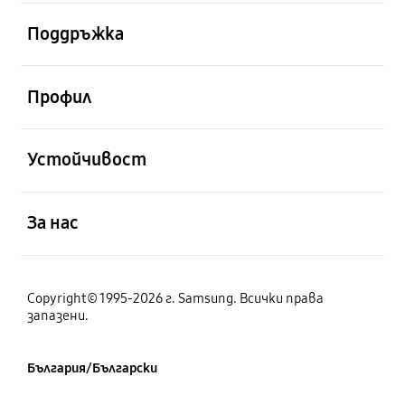
отворен
Поддръжка
отворен
Профил
отворен
Устойчивост
отворен
За нас
Copyright© 1995-2026 г. Samsung. Всички права
запазени.
България/Български