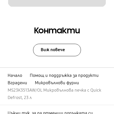
Контакти
Виж повече
Начало
Помощ и поддръжка за продукти
Вградени
Микровълнови фурни
MS23K3513AW/OL Микровълнова печка с Quick
Defrost, 23 л
Цъкни тук, за да отмениш поръчката си