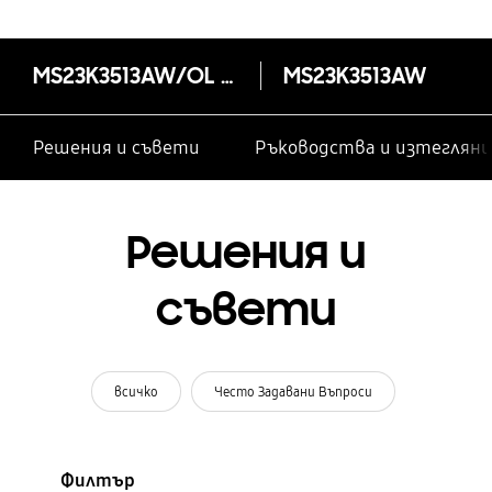
MS23K3513AW/OL Микровълнова печка с Quick Defrost, 23 л
MS23K3513AW
Решения и съвети
Ръководства и изтегляни
Решения и
съвети
всичко
Често Задавани Въпроси
Филтър