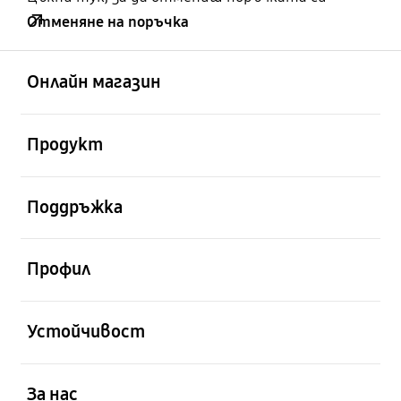
Отменяне на поръчка
отворен
Footer Navigation
Онлайн магазин
отворен
Продукт
отворен
Поддръжка
отворен
Профил
отворен
Устойчивост
отворен
За нас