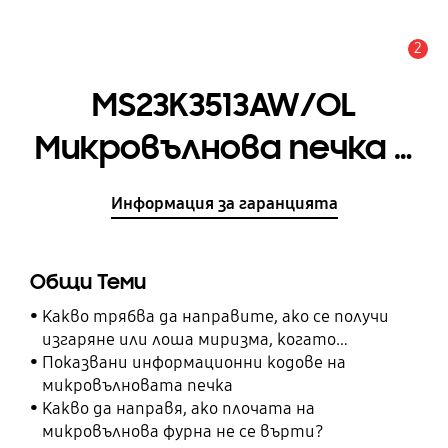
2
Известие
MS23K3513AW/OL
Микровълнова печка с
Quick Defrost, 23 л
Информация за гаранцията
Общи Теми
Какво трябва да направите, ако се получи
изгаряне или лоша миризма, когато
използвате фурната?
Показвани информационни кодове на
микровълновата печка
Какво да направя, ако плочата на
микровълнова фурна не се върти?