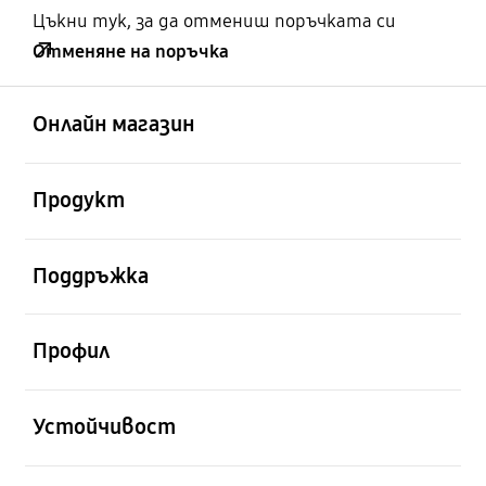
Цъкни тук, за да отмениш поръчката си
Отменяне на поръчка
отворен
Footer Navigation
Онлайн магазин
отворен
Продукт
отворен
Поддръжка
отворен
Профил
отворен
Устойчивост
отворен