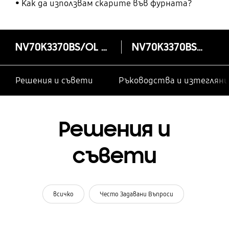
използвате фурната?
Как да използвам скарите във фурната?
NV70K3370BS/OL Електрическа фурна с Двоен вентилатор, 68 л
NV70K3370BS/OL
Решения и съвети
Ръководства и изтегляни
Решения и
съвети
всичко
Често Задавани Въпроси