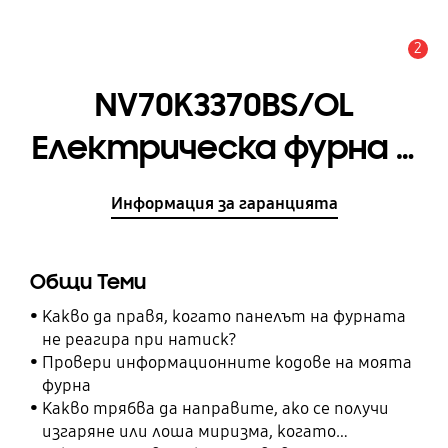
2
Известие
NV70K3370BS/OL
Електрическа фурна с
Двоен вентилатор, 68
Информация за гаранцията
л
Общи Теми
Какво да правя, когато панелът на фурната
не реагира при натиск?
Провери информационните кодове на моята
фурна
Какво трябва да направите, ако се получи
изгаряне или лоша миризма, когато