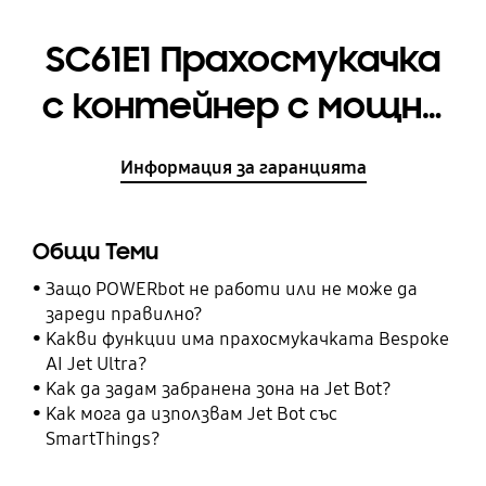
SC61E1 Прахосмукачка
с контейнер с мощно
всмукване, 1500 W
Информация за гаранцията
Общи Теми
Защо POWERbot не работи или не може да
зареди правилно?
Какви функции има прахосмукачката Bespoke
AI Jet Ultra?
Как да задам забранена зона на Jet Bot?
Как мога да използвам Jet Bot със
SmartThings?