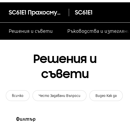
SC61E1 Прахосмукачка с контейнер с мощно всмукване, 1500 W
SC61E1
Решения и съвети
Ръководства и изтегляни
Решения и
съвети
всичко
Често Задавани Въпроси
Видео Как да
Филтър