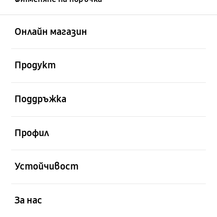
отворен
Footer Navigation
Онлайн магазин
отворен
Продукт
отворен
Поддръжка
отворен
Профил
отворен
Устойчивост
отворен
За нас