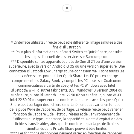
Indicator 1
* L’interface utilisateur réelle peut être différente. Image simulée à des 
fins d' illustration.
** Pour plus d'informations sur Smart Switch et Quick Share, consulte 
les pages d'accueil de ces services sur Samsung.com.
*** Disponible sur les appareils équipés de One UI 2.1 ou d'une version 
supérieure, avec la version Android Q OS ou une version supérieure. Une 
connexion Bluetooth Low Energy et une connexion Wi-Fi sont toutes les 
deux nécessaires pour utiliser Quick Share. Les PC pris en charge 
comprennent les Galaxy Book, y compris les PC basés sur Qualcomm 
commercialisés à partir de 2020, et les PC Windows avec Intel 
Bluetooth/Wi-Fi d'autres fabricants. (OS : Windows 10 version 2004 ou 
supérieure, pilote Bluetooth : Intel 22.50.02 ou supérieur, pilote Wi-Fi : 
Intel 22.50.07 ou supérieur). Le nombre d'appareils avec lesquels Quick 
Share peut partager des fichiers simultanément peut varier en fonction 
de la puce Wi-Fi de l'appareil de partage. La vitesse réelle peut varier en 
fonction de l'appareil, de l'état du réseau et de l'environnement de 
l'utilisateur. Le type, le nombre, la capacité et la date d'expiration des 
fichiers transférables, ainsi que le nombre de partages de fichiers 
simultanés dans Private Share peuvent être limités.
**** Les fonctions disponibles peuvent varier en fonction de l'appareil, 