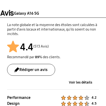
Galaxy Fit2, Galaxy Fit e,
Galaxy Fit, Galaxy Watch
Avis
Galaxy A16 5G
FE, Galaxy Watch Ultra,
Galaxy Watch7, Galaxy
Watch6, Galaxy Watch5,
La note globale et la moyenne des étoiles sont calculées à
partir d'avis locaux et internationaux, qu'ils soient ou non
Galaxy Watch4, Galaxy
incités.
Watch3, Galaxy Watch,
Galaxy Watch Active2,
4.4
Galaxy Watch Active
(513 Avis)
Recommandé par
89
% des clients.
Support d'aide auditive
SmartThings support
Bluetooth®
Oui
Rédiger un avis
Android Audio
Streaming for Hearing
Voir les détails
Aid(ASHA)
Performance
Product Ratings :
4.2
TV Mobile
Design
Product Ratings :
4.5