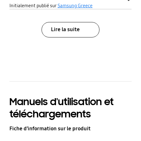
το One UI γιατι κολλάει λίγες φορές
share
Initialement publié sur
Samsung Greece
και η συσκευή ζεσταίνεται και
οταν την ανοιγω κολλάει για 2
λεπτα αυτο να βελτιωθεί και είναι
Lire la suite
όλα εντάξει!
bazaarvoice Certification Label
Manuels d'utilisation et
téléchargements
Fiche d’information sur le produit