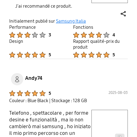
J'ai recommandé ce produit.
share
Initialement publié sur
Samsung Italia
Performance
Fonctions
Product Ratings :
Product Ratings :
3
4
Design
Rapport qualité-prix du
produit
Product Ratings :
Product Ratings :
5
5
Andy74
Product Ratings :
2025-08-03
5
Couleur : Blue Black
| Stockage : 128 GB
Telefono , spettacolare , per forme
play video
desine e funzionalità , ma io non
cambierò mai samsung , ho iniziato
Layer popup open
il mio primo percorso con un