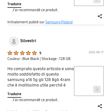
obsłudze i ma wiele ciekawych
Traduire
funkcji. Siedmiocalowy wyświetlacz
J'ai recommandé ce produit.
sAmoled robi naprawdę dobre
wrażenie zwłaszcza przy oglądaniu
share
filmów akcji z szybkim ruchem nie
Initialement publié sur
Samsung Poland
ma rozmazania. częstotliwość
odświeżania to przyzwoite 90 Hz.
modem 5g ma wręcz rewelacyjne
Silvestri
osiągi, w Łodzi osiągam prędkość
jednego GB na sekundę. Poza tym
Product Ratings :
2025-08-17
5
ma różne tryby pozwalające
Couleur : Blue Black
| Stockage : 128 GB
oszczędzać baterie. Jak wsadzić
nieco lepsze procesor niż exynos
Ho comprato questo articolo e sono
play video
molto soddisfatto di questo
samsung a16 5g gb 128 8gb 4ram
Layer popup open
che è moltissimo utile perché è
6
anche ultima serie samsung a16 5g
Traduire
J'ai recommandé ce produit.