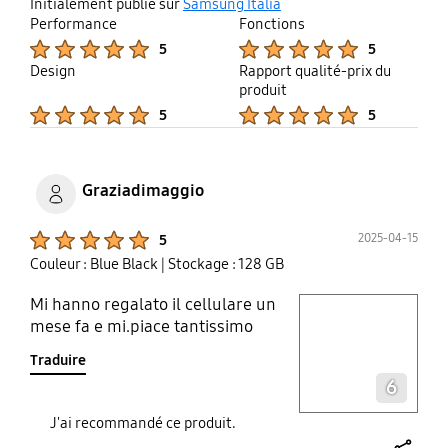
share
Initialement publié sur
Samsung Italia
Performance
Fonctions
Product Ratings :
Product Ratings :
5
5
Design
Rapport qualité-prix du
produit
Product Ratings :
Product Ratings :
5
5
Graziadimaggio
Product Ratings :
2025-04-15
5
Couleur : Blue Black
| Stockage : 128 GB
Mi hanno regalato il cellulare un
play video
mese fa e mi.piace tantissimo
Traduire
Layer popup open
6
J'ai recommandé ce produit.