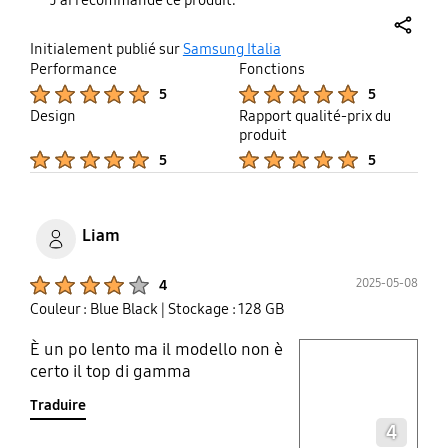
J'ai recommandé ce produit.
share
Initialement publié sur
Samsung Italia
Performance
Fonctions
Product Ratings :
Product Ratings :
5
5
Design
Rapport qualité-prix du
produit
Product Ratings :
Product Ratings :
5
5
Liam
Product Ratings :
2025-05-08
4
Couleur : Blue Black
| Stockage : 128 GB
È un po lento ma il modello non è
play video
certo il top di gamma
Traduire
Layer popup open
4