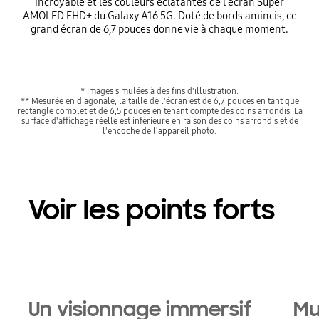
incroyable et les couleurs éclatantes de l'écran Super
AMOLED FHD+ du Galaxy A16 5G. Doté de bords amincis, ce
grand écran de 6,7 pouces donne vie à chaque moment.
* Images simulées à des fins d'illustration.
** Mesurée en diagonale, la taille de l'écran est de 6,7 pouces en tant que
rectangle complet et de 6,5 pouces en tenant compte des coins arrondis. La
surface d'affichage réelle est inférieure en raison des coins arrondis et de
l'encoche de l'appareil photo.
Voir les points forts
Un visionnage immersif
Mu