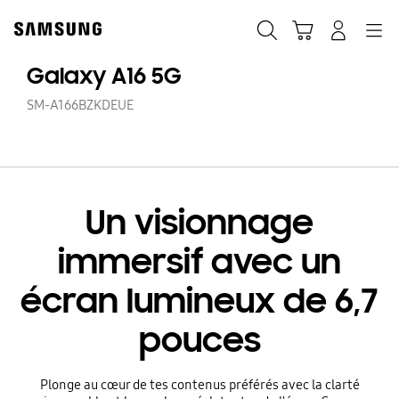
Skip
to
Rechercher
Panier
Connexion
Navigation
content
Galaxy A16 5G
SM-A166BZKDEUE
Un visionnage
immersif avec un
écran lumineux de 6,7
pouces
Plonge au cœur de tes contenus préférés avec la clarté