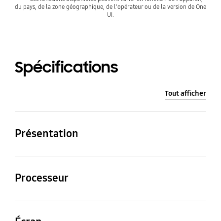
du pays, de la zone géographique, de l'opérateur ou de la version de One 
UI.
Spécifications
Tout afficher
Présentation
Poids (g)
Vitesse du processeur
Processeur
200
2,4 GHz, 2 GHz
Vitesse du processeur
Type de processeur
2,4 GHz, 2 GHz
Octa-Core