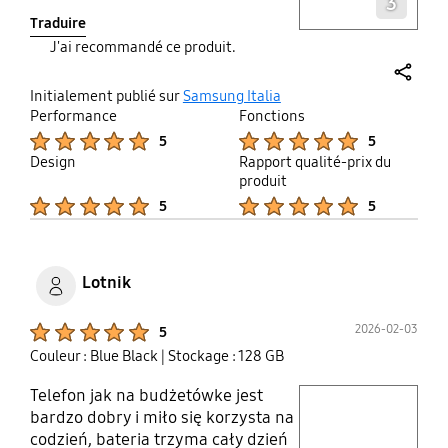
3
Samsung S3 , poi S5 neo , poi S8
Traduire
,poi S10 , poi S10 plus, poi Note 10 ,
J'ai recommandé ce produit.
poi S20 , poi S22 Ultra e per
concludere il top S25 ultra , per
share
sarà sempre al mio fianco come
Initialement publié sur
Samsung Italia
Performance
Fonctions
smartphone .
Product Ratings :
Product Ratings :
5
5
Design
Rapport qualité-prix du
produit
Product Ratings :
Product Ratings :
5
5
Lotnik
Product Ratings :
2026-02-03
5
Couleur : Blue Black
| Stockage : 128 GB
Telefon jak na budżetówke jest
play video
bardzo dobry i miło się korzysta na
codzień, bateria trzyma cały dzień
Layer popup open