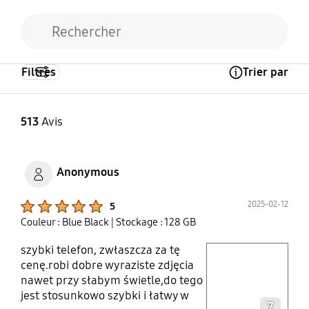
Filtres
Trier par
Open Tooltip Layer
513
Avis
Anonymous
Product Ratings :
2025-02-12
5
Couleur : Blue Black
| Stockage : 128 GB
szybki telefon, zwłaszcza za tę
play video
cenę.robi dobre wyraziste zdjęcia
nawet przy słabym świetle,do tego
Layer popup open
jest stosunkowo szybki i łatwy w
7