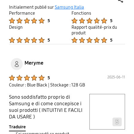
share
Initialement publié sur
Samsung Italia
Performance
Fonctions
Product Ratings :
Product Ratings :
5
5
Design
Rapport qualité-prix du
produit
Product Ratings :
Product Ratings :
5
5
Meryme
Product Ratings :
2025-06-11
5
Couleur : Blue Black
| Stockage : 128 GB
Sono soddisfatto proprio di
play video
Samsung e di come concepisce i
suoi prodotti ( INTUITIVI E FACILI
Layer popup open
DA USARE )
5
Traduire