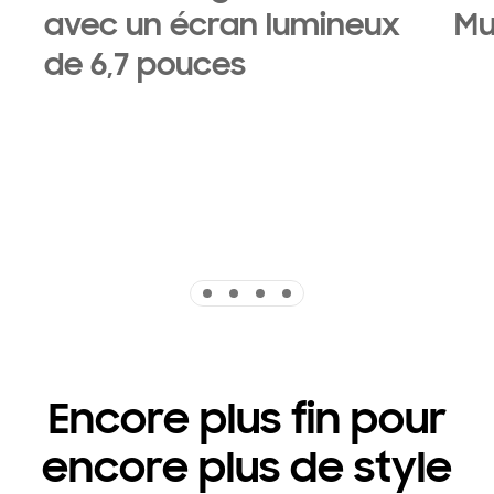
avec un écran lumineux
Mul
de 6,7 pouces
‏‏‎ ‎
‏‏‎ ‎
‏‏‎ ‎
‏‏‎ ‎
Indicator 1
Indicator 2
Indicator 3
Indicator 4
Encore plus fin pour
encore plus de style