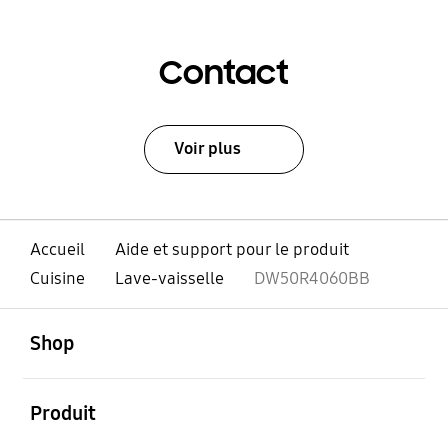
Contact
Voir plus
Accueil
Aide et support pour le produit
Cuisine
Lave-vaisselle
DW50R4060BB
ouvert
Footer Navigation
Shop
ouvert
Produit