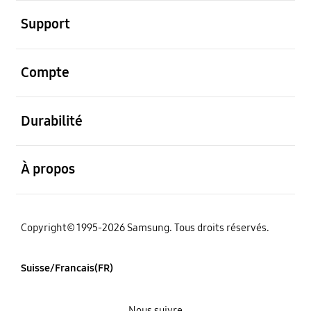
ouvert
Support
ouvert
Compte
ouvert
Durabilité
ouvert
À propos
Copyright© 1995-2026 Samsung. Tous droits réservés.
Suisse/Francais(FR)
Nous suivre