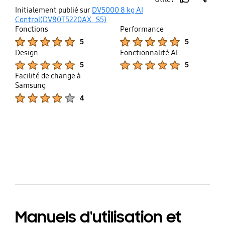
thumb
share
Initialement publié sur
DV5000 8 kg AI
up
Control(DV80T5220AX_S5)
Fonctions
Performance
Product Ratings :
Product Ratings :
5
5
Design
Fonctionnalité AI
Product Ratings :
Product Ratings :
5
5
Facilité de change à
Samsung
Product Ratings :
4
bazaarvoice Certification Label
Manuels d'utilisation et