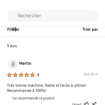
Linge délicat
Mixed Load
OptimalDry System
Oui
Oui
Oui
Soin extérieur
Shirts
Filtres
Trier par
Oui
Oui
1
Avis
Synthétique
Oui
Martin
Product Ratings :
2026-06-19
5
Très bonne machine, fiable et facile à utiliser.
Recommande à 100%!
J'ai recommandé ce produit.
Utile?