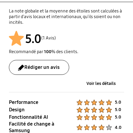
Matière du tambour
serre [GWP] = 1430*)
0,32
Type de tambour
Dry Level
Oui
Oui
La note globale et la moyenne des étoiles sont calculées à
Acier inoxydable
partir d'avis locaux et internationaux, qu'ils soient ou non
Diamond Drum
3
incités.
Réfrigérant
Cycle supplémentaire
Liste d'options
(chargement, t CO2e)
5.0
Drying Rack
Choix du temps de
Shirts, Cotton, Mixed
Delay End, Son On/Off,
(1 Avis)
0,4576
séchage
Load, Synthetics
Empêche les plis
Non
,Niveau de séchage,
Recommandé par
100
% des clients.
Oui
Temps, Mixed Load Bell,
Lampe
Rédiger un avis
Mixed Load Bell
Indicateur
d'avancement
Oui
Air Wash
Literie
Voir les détails
Oui
Non
Oui
Performance
Product Ratings :
5.0
Indicateur du réservoir
Empêche les plis
Design
Product Ratings :
5.0
Quick Dry 35'
Coton
d'eau complet
Fonctionnalité AI
Product Ratings :
5.0
Oui
Oui
Oui
Facilité de change à
Oui
Product Ratings :
4.0
Samsung