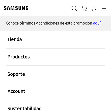
Skip
to
Búsqueda
Carrito
Navegación
Iniciar sesión
content
Conoce términos y condiciones de esta promoción
aquí
Caducado
abierto
Footer Navigation
Tienda
Ofertas exclusivas
abierto
Productos
Válido desde 2020-10-31 ~ 2020-11-21
abierto
Soporte
abierto
Account
abierto
Sustentabilidad