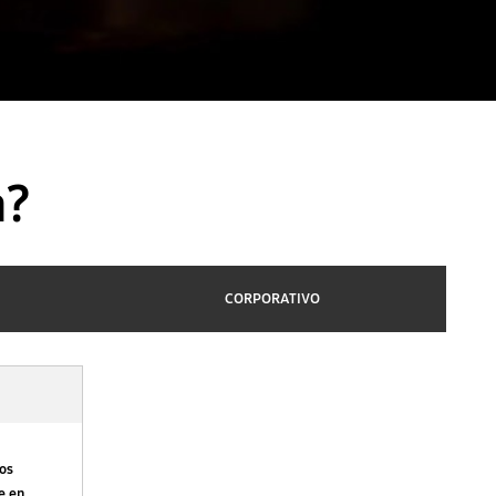
a?
CORPORATIVO
tos
e en