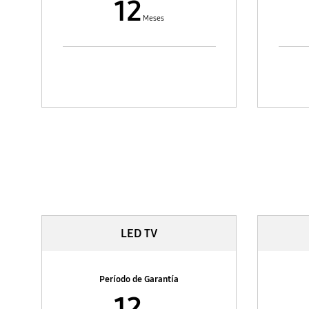
12
Meses
TV Y AV
LED TV
Período de Garantía
12