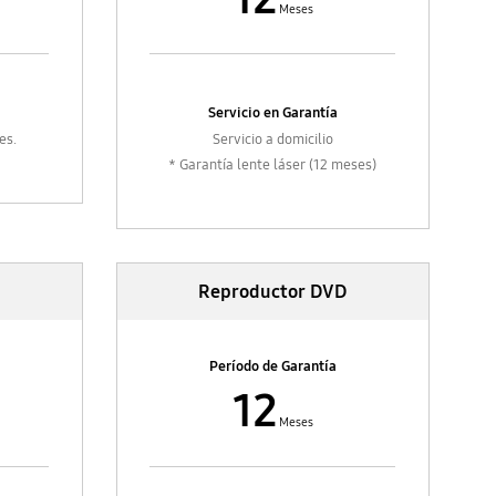
Meses
ses.
itivos
Servicio en Garantía
ses.
es.
Servicio a domicilio
* Garantía lente láser (12 meses)
es.
es.
Reproductor DVD
ses.
Período de Garantía
12
Meses
ses.