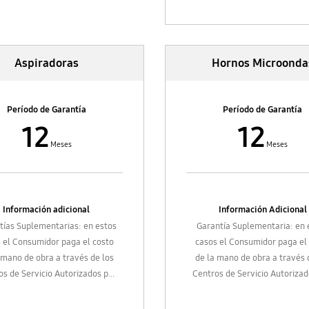
Samsung Electronics Colombi
• 120 meses para
COMPRES
motor TIPO INVERTER, váli
Aspiradoras
Hornos Microonda
partir de la fecha de comp
entrega.*
Período de Garantía
Período de Garantía
* Para mayor información, r
12
12
términos y condiciones.
Meses
Meses
Repuestos y accesorios com
por separado
Periodo de garantía 3 mes
Información adicional
Información Adicional
tías Suplementarias: en estos
Garantía Suplementaria: en 
 el Consumidor paga el costo
casos el Consumidor paga el
 mano de obra a través de los
de la mano de obra a través 
os de Servicio Autorizados por
Centros de Servicio Autorizad
ng Electronics Colombia S.A.
Samsung Electronics Colombi