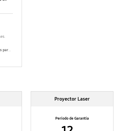
ses.
s para
ares,
es.
es para
es.
Proyector Laser
ses.
Período de Garantía
12