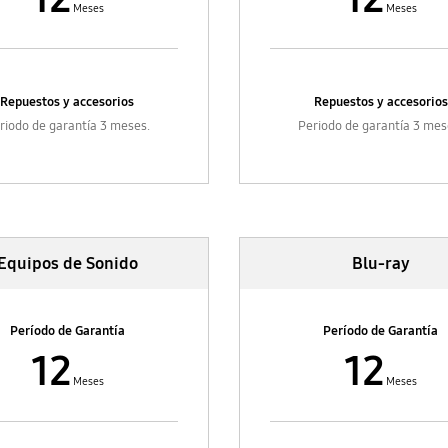
Meses
Meses
Periodo de garantía 12 me
Fundas y protectores dispos
plegables
Repuestos y accesorios
Repuestos y accesorios
Periodo de garantía 12 me
riodo de garantía 3 meses.
Periodo de garantía 3 mes
Repuestos y accesorios
Periodo de garantía 3 mes
Battery Pack
Periodo de garantía 6 mes
Equipos de Sonido
Blu-ray
Galaxy Watch
Periodo de garantía 12 me
Período de Garantía
Período de Garantía
12
12
Galaxy Buds
Meses
Meses
Periodo de garantía 12 me