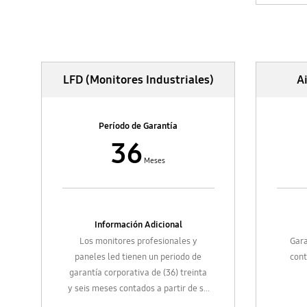
• E
JETBo
• La b
Corporativo
(
LFD (Monitores Industriales)
A
Repue
Período de Garantía
36
Pe
Meses
Información Adicional
Los monitores profesionales y
Gara
paneles led tienen un periodo de
cont
garantía corporativa de (36) treinta
y seis meses contados a partir de su
venta o entrega. (Los monitores se
Gara