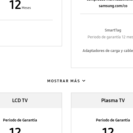
12
samsung.com/co
Meses
SmartTag
Periodo de garantía 12 me
Adaptadores de carga y cable
dispositivos móviles (Celul
tablets, wearables)
Periodo de garantía 3 mes
MOSTRAR MÁS
Fundas, estuches y protector
celular
Periodo de garantía 3 mes
LCD TV
Plasma TV
Teclados
Periodo de garantía 12 me
Período de Garantía
Período de Garantía
12
12
Spen