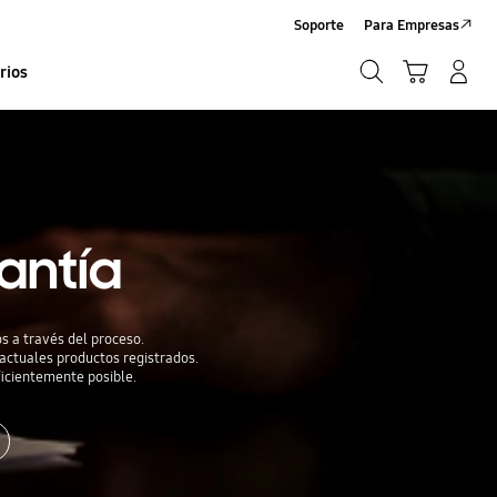
Soporte
Para Empresas
Búsqueda
Carrito
Iniciar sesión/Sign-Up
rios
Búsqueda
antía
s a través del proceso.
 actuales productos registrados.
icientemente posible.