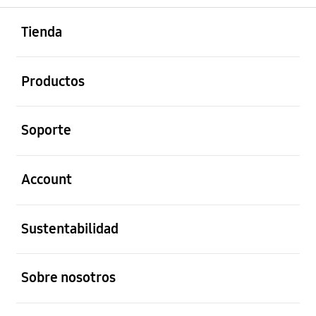
abierto
Footer Navigation
Tienda
abierto
Productos
abierto
Soporte
abierto
Account
abierto
Sustentabilidad
abierto
Sobre nosotros