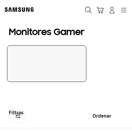
Skip
to
Búsqueda
Carrito
Navegación
Iniciar sesión
content
Monitores Gamer
Filtros
Ordenar