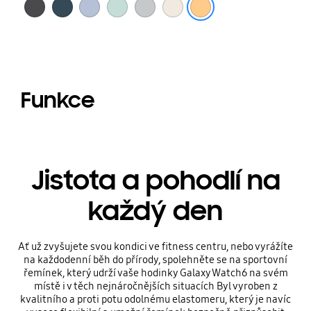
Funkce
Jistota a pohodlí na
každý den
Ať už zvyšujete svou kondici ve fitness centru, nebo vyrážíte
na každodenní běh do přírody, spolehněte se na sportovní
řemínek, který udrží vaše hodinky Galaxy Watch6 na svém
místě i v těch nejnáročnějších situacích Byl vyroben z
kvalitního a proti potu odolnému elastomeru, který je navíc