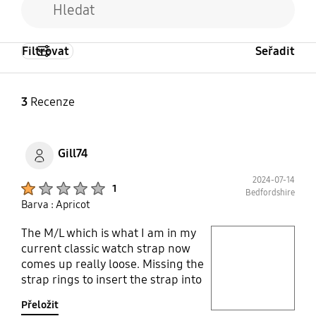
Filtrovat
Seřadit
3
Recenze
Gill74
2024-07-14
Product Ratings :
1
Bedfordshire
Barva : Apricot
The M/L which is what I am in my
play video
current classic watch strap now
comes up really loose. Missing the
Layer popup open
strap rings to insert the strap into
as you now have to tuck it under
Přeložit
the strap. Not enough holes in for