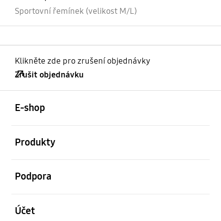
Sportovní řemínek (velikost M/L)
Klikněte zde pro zrušení objednávky
Zrušit objednávku
otevřené
Footer Navigation
E-shop
otevřené
Produkty
otevřené
Podpora
otevřené
Účet