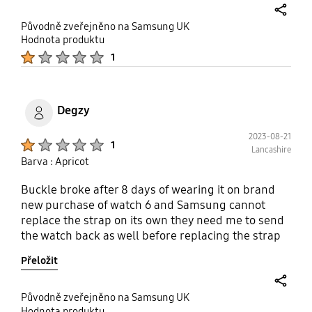
the M/L size Awkward also to take
off the watch as you have to grab it
share
Původně zveřejněno na Samsung UK
with your nail to bring it back from
Hodnota produktu
Product Ratings :
underneath
1
Degzy
2023-08-21
Product Ratings :
1
Lancashire
Barva : Apricot
Buckle broke after 8 days of wearing it on brand
new purchase of watch 6 and Samsung cannot
replace the strap on its own they need me to send
the watch back as well before replacing the strap
which will take 7-10 days (or so they say?!?)
Přeložit
share
Původně zveřejněno na Samsung UK
Hodnota produktu