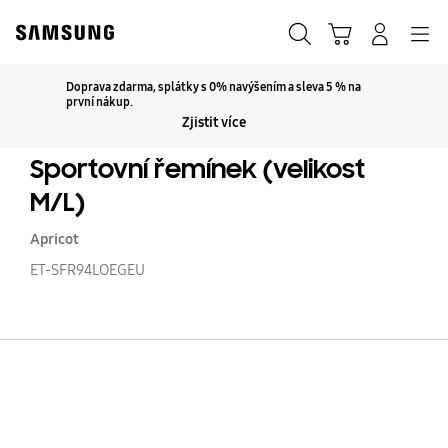
Skip
to
Hledat
Košík
Přihlásit
Navigation
content
Doprava zdarma, splátky s 0% navýšením a sleva 5 % na
Kliknutím rozbalte
první nákup.
Zjistit více
Sportovní řemínek (velikost
M/L)
Apricot
ET-SFR94LOEGEU
Sp
ře
(v