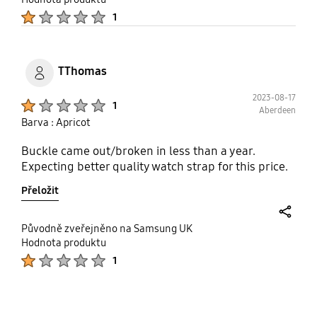
Product Ratings :
1
TThomas
2023-08-17
Product Ratings :
1
Aberdeen
Barva : Apricot
Buckle came out/broken in less than a year.
Expecting better quality watch strap for this price.
Přeložit
share
Původně zveřejněno na Samsung UK
Hodnota produktu
Product Ratings :
1
bazaarvoice Certification Label