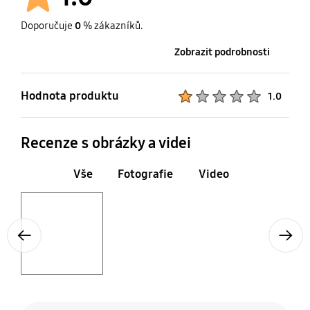
Doporučuje
0
% zákazníků.
Zobrazit podrobnosti
Hodnota produktu
Product Ratings :
1.0
Recenze s obrázky a videi
Vše
Fotografie
Video
Layer popup open
Previous
Next