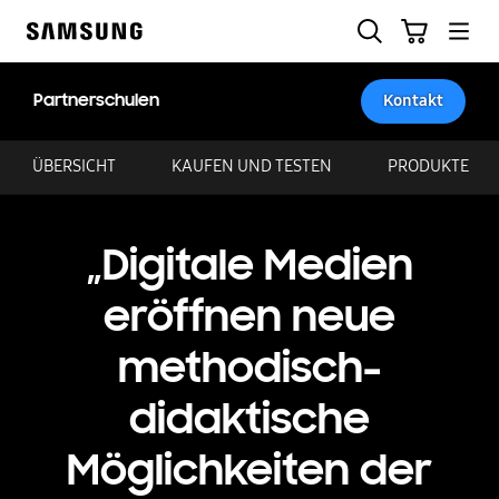
Skip
Suchen
Warenkorb
to
Samsung
content
Partnerschulen
Kontakt
ÜBERSICHT
KAUFEN UND TESTEN
PRODUKTE
„Digitale Medien
eröffnen neue
methodisch-
didaktische
Möglichkeiten der