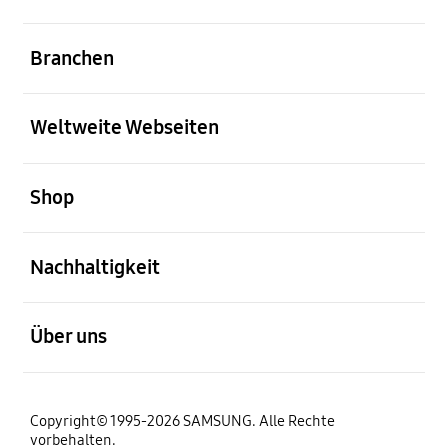
öffnen
Branchen
öffnen
Weltweite Webseiten
öffnen
Shop
öffnen
Nachhaltigkeit
öffnen
Über uns
Copyright© 1995-2026 SAMSUNG. Alle Rechte
vorbehalten.