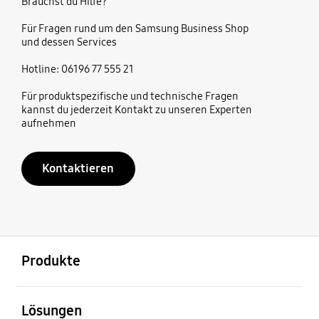
Brauchst du Hilfe?
Für Fragen rund um den Samsung Business Shop
und dessen Services
Hotline: 06196 77 555 21
Für produktspezifische und technische Fragen
kannst du jederzeit Kontakt zu unseren Experten
aufnehmen
Kontaktieren
öffnen
Footer Navigation
Produkte
öffnen
Lösungen