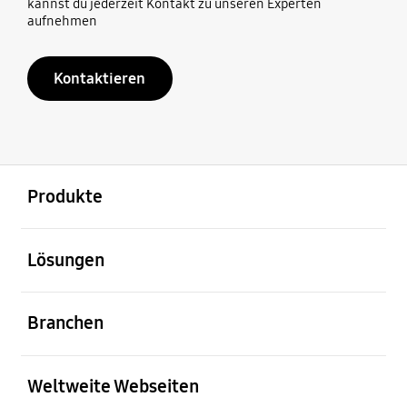
kannst du jederzeit Kontakt zu unseren Experten
aufnehmen
Kontaktieren
öffnen
Footer Navigation
Produkte
öffnen
Lösungen
öffnen
Branchen
öffnen
Weltweite Webseiten