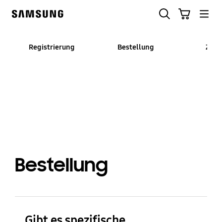
Skip
Suchen
Warenkorb
to
Samsung
content
Registrierung
Bestellung
Zahl
Bestellung
Gibt es spezifische