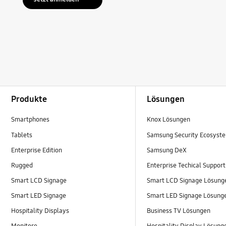
Footer Navigation
Produkte
Lösungen
Smartphones
Knox Lösungen
Tablets
Samsung Security Ecosyst
Enterprise Edition
Samsung DeX
Rugged
Enterprise Techical Support
Smart LCD Signage
Smart LCD Signage Lösung
Smart LED Signage
Smart LED Signage Lösung
Hospitality Displays
Business TV Lösungen
Monitore
Hospitality Display Lösung