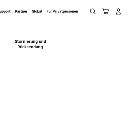
Suchen
Warenkorb
Anmelden
upport
Partner
Global
Für Privatpersonen
Stornierung und
Rücksendung