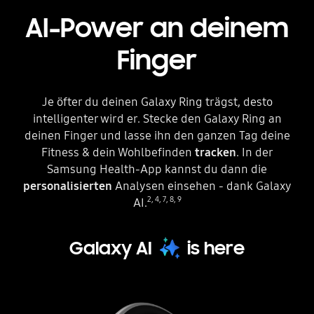
AI-Power an deinem
Finger
Je öfter du deinen Galaxy Ring trägst, desto
intelligenter wird er. Stecke den Galaxy Ring an
deinen Finger und lasse ihn den ganzen Tag deine
Fitness & dein Wohlbefinden
tracken
. In der
Samsung Health-App kannst du dann die
personalisierten
Analysen einsehen - dank Galaxy
2
,
4
,
7
,
8
,
9
AI.
Galaxy AI
is here
Ein Galaxy Ring dreht sich und ordnet sich in einer leicht geneigten Seitenansicht an. Außerdem erscheinen Smartphones mit einer grafischen Benutzeroberfläche für verschiedene Samsung Health-Funktionen auf dem Bildschirm.