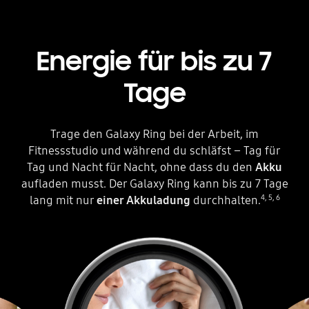
Energie für bis zu 7
Tage
Trage den Galaxy Ring bei der Arbeit, im
Fitnessstudio und während du schläfst – Tag für
Tag und Nacht für Nacht, ohne dass du den
Akku
aufladen musst. Der Galaxy Ring kann bis zu 7 Tage
4
,
5
,
6
lang mit nur
einer Akkuladung
durchhalten.
Es sind drei Kreise zu sehen. Der in der Mitte befindet sich in einem Galaxy Ring. Jeder Kreis zeigt verschiedene Hände, die den Ring in unterschiedlichen Situationen tragen. Die Szenen ändern sich, sowie der Text unter dem Galaxy Ring, der von „Bis zu 1 Tag“ auf „Bis zu 7 Tage“ wechselt. Ein Symbol für einen voll aufgeladenen Akku befindet sich neben dem Text und zeigt an, dass der Akku bis zu 7 Tage halten kann.