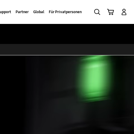
Suchen
Warenkorb
Anmelden
upport
Partner
Global
Für Privatpersonen