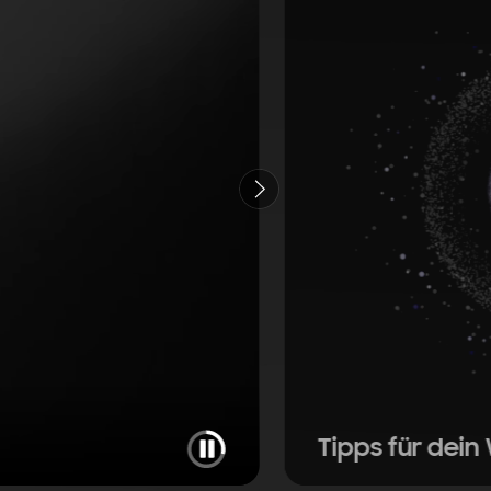
Weiter
Pausieren
Tipps für
dein 