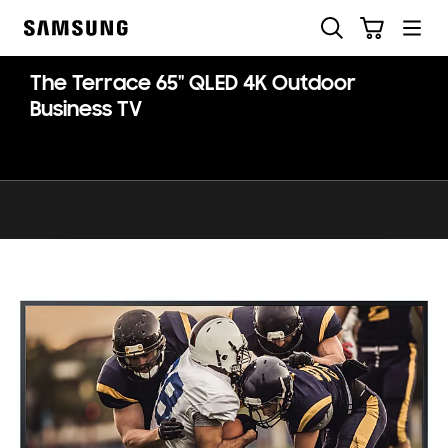
Skip
Søg
Indkøbskurv
to
Samsung
content
The Terrace 65" QLED 4K Outdoor
Business TV