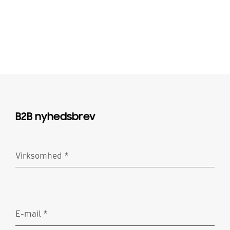
B2B nyhedsbrev
Virksomhed
*
Obligatorisk
E-mail
*
Obligatorisk