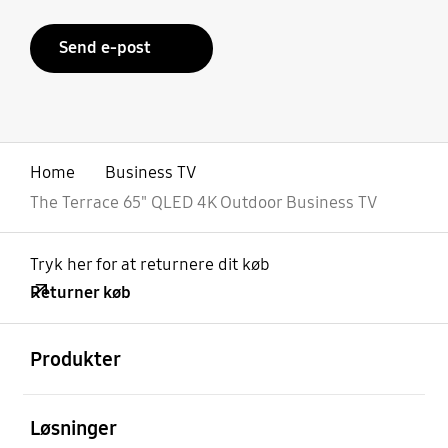
Send e-post
Home
Business TV
The Terrace 65" QLED 4K Outdoor Business TV
Tryk her for at returnere dit køb
Returner køb
Åben
Footer Navigation
Produkter
Åben
Løsninger