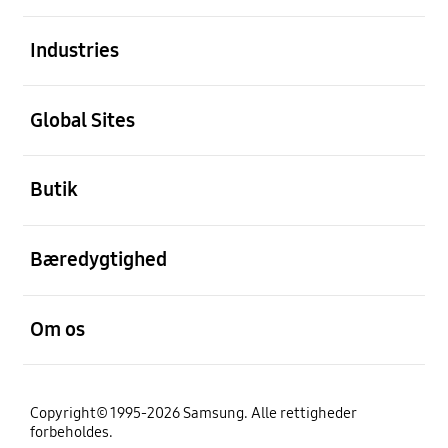
Åben
Industries
Åben
Global Sites
Åben
Butik
Åben
Bæredygtighed
Åben
Om os
Copyright© 1995-2026 Samsung. Alle rettigheder
forbeholdes.