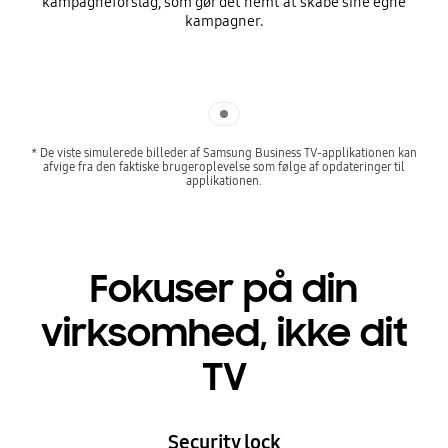
kampagneforslag, som gør det nemt at skabe sine egne
kampagner.
Indicator 1
* De viste simulerede billeder af Samsung Business TV-applikationen kan
afvige fra den faktiske brugeroplevelse som følge af opdateringer til
applikationen.
Fokuser på din
virksomhed, ikke dit
TV
Security lock