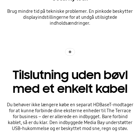
Brug mindre tid på tekniske problemer. En pinkode beskytter
displayindstillingerne for at undgå utilsigtede
indholdsændringer.
Indicator 1
Tilslutning uden bøvl
med et enkelt kabel
Du behøver ikke længere købe en separat HDBaseT-modtager
for at kunne forbinde dine eksterne enheder til The Terrace
for business – der er allerede en indbygget. Bare forbind
kablet, så er du klar. Den indbyggede Media Bay understøtter
USB-hukommelse og er beskyttet mod sne, regn og støv.