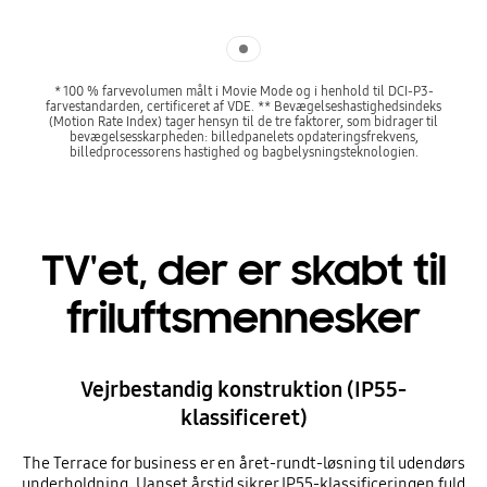
Indicator 1
* 100 % farvevolumen målt i Movie Mode og i henhold til DCI-P3-
farvestandarden, certificeret af VDE. ** Bevægelseshastighedsindeks
(Motion Rate Index) tager hensyn til de tre faktorer, som bidrager til
bevægelsesskarpheden: billedpanelets opdateringsfrekvens,
billedprocessorens hastighed og bagbelysningsteknologien.
TV'et, der er skabt til
friluftsmennesker
Vejrbestandig konstruktion (IP55-
klassificeret)
The Terrace for business er en året-rundt-løsning til udendørs
underholdning. Uanset årstid sikrer IP55-klassificeringen fuld