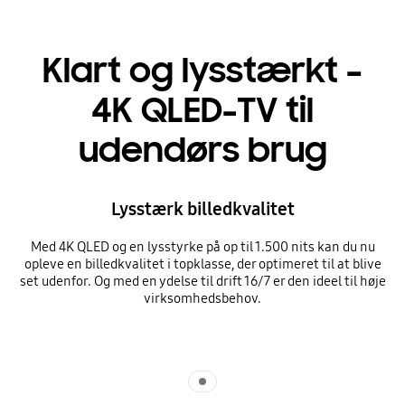
Klart og lysstærkt –
4K QLED-TV til
udendørs brug
Lysstærk billedkvalitet
Med 4K QLED og en lysstyrke på op til 1.500 nits kan du nu
opleve en billedkvalitet i topklasse, der optimeret til at blive
set udenfor. Og med en ydelse til drift 16/7 er den ideel til høje
virksomhedsbehov.
Indicator 1