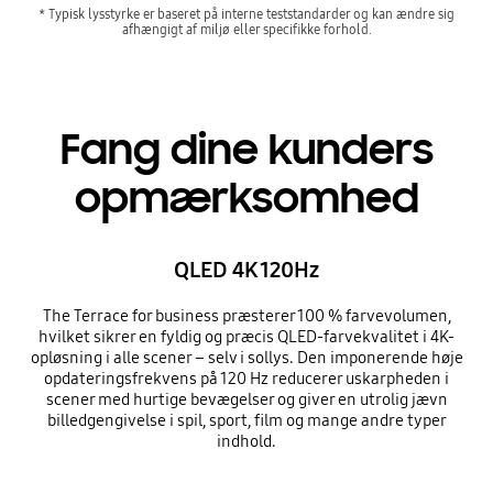
* Typisk lysstyrke er baseret på interne teststandarder og kan ændre sig
afhængigt af miljø eller specifikke forhold.
Fang dine kunders
opmærksomhed
QLED 4K 120Hz
The Terrace for business præsterer 100 % farvevolumen,
hvilket sikrer en fyldig og præcis QLED-farvekvalitet i 4K-
opløsning i alle scener – selv i sollys. Den imponerende høje
opdateringsfrekvens på 120 Hz reducerer uskarpheden i
scener med hurtige bevægelser og giver en utrolig jævn
billedgengivelse i spil, sport, film og mange andre typer
indhold.