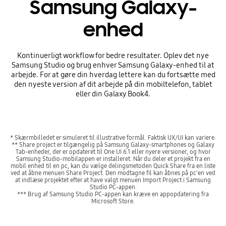
Samsung Galaxy-
enhed
Kontinuerligt workflow for bedre resultater. Oplev det nye
Samsung Studio og brug enhver Samsung Galaxy-enhed til at
arbejde. For at gøre din hverdag lettere kan du fortsætte med
den nyeste version af dit arbejde på din mobiltelefon, tablet
eller din Galaxy Book4.
* Skærmbilledet er simuleret til illustrative formål. Faktisk UX/UI kan variere.
** Share project er tilgængelig på Samsung Galaxy-smartphones og Galaxy
Tab-enheder, der er opdateret til One UI 6.1 eller nyere versioner, og hvor
Samsung Studio-mobilappen er installeret. Når du deler et projekt fra en
mobil enhed til en pc, kan du vælge delingsmetoden Quick Share fra en liste
ved at åbne menuen Share Project. Den modtagne fil kan åbnes på pc'en ved
at indlæse projektet efter at have valgt menuen Import Project i Samsung
Studio PC-appen.
*** Brug af Samsung Studio PC-appen kan kræve en appopdatering fra
Microsoft Store.