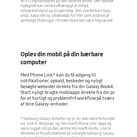
Wi-Fi-chiphardwaren på den delende enhed. Den faktiske
hastighed kan variere afhængigt af enhed,
netværkstilstand og brugermiljø. Den overførbare type,
antal, kapacitet og udløbsdato for filer samt antallet af
samtidige fildelinger i Private Share kan være begrænset.
Oplev din mobil på din bærbare
computer
Med Phone Link* kan du få adgang til
notifikationer, opkald, beskeder og nyligt
besøgte websider direkte fra din Galaxy Book4.
Start nyligt brugte mobilapps direkte fra din pc
for et hurtigt og problemfrit workflow på tværs
af dine Galaxy-enheder.
* Samsung Galaxy-enheden og pc'en skal være forbundet
via 'Link to Windows' og 'Microsoft Phone Link'-apps og
være logget ind på den samme Microsoft-konto. Link to
Windows er forudinstalleret på udvalgte Samsung Galaxy-