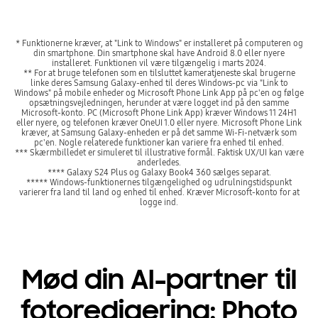
* Funktionerne kræver, at "Link to Windows" er installeret på computeren og
din smartphone. Din smartphone skal have Android 8.0 eller nyere
installeret. Funktionen vil være tilgængelig i marts 2024.
** For at bruge telefonen som en tilsluttet kameratjeneste skal brugerne
linke deres Samsung Galaxy-enhed til deres Windows-pc via "Link to
Windows" på mobile enheder og Microsoft Phone Link App på pc'en og følge
opsætningsvejledningen, herunder at være logget ind på den samme
Microsoft-konto. PC (Microsoft Phone Link App) kræver Windows 11 24H1
eller nyere, og telefonen kræver OneUI 1.0 eller nyere. Microsoft Phone Link
kræver, at Samsung Galaxy-enheden er på det samme Wi-Fi-netværk som
pc'en. Nogle relaterede funktioner kan variere fra enhed til enhed.
*** Skærmbilledet er simuleret til illustrative formål. Faktisk UX/UI kan være
anderledes.
**** Galaxy S24 Plus og Galaxy Book4 360 sælges separat.
***** Windows-funktionernes tilgængelighed og udrulningstidspunkt
varierer fra land til land og enhed til enhed. Kræver Microsoft-konto for at
logge ind.
Mød din AI-partner til
fotoredigering: Photo