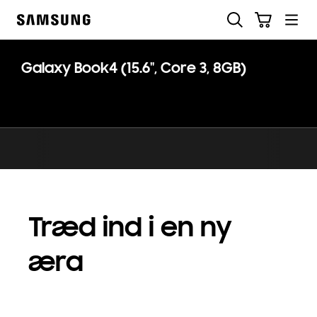
Skip
Søg
Indkøbskurv
to
Samsung
content
Galaxy Book4 (15.6", Core 3, 8GB)
Træd ind i en ny
æra