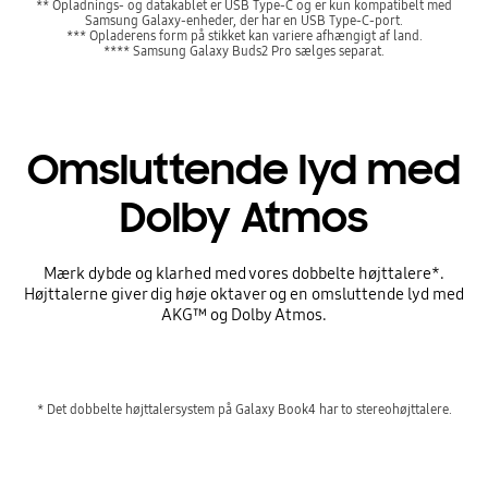
** Opladnings- og datakablet er USB Type-C og er kun kompatibelt med
Samsung Galaxy-enheder, der har en USB Type-C-port.
*** Opladerens form på stikket kan variere afhængigt af land.
**** Samsung Galaxy Buds2 Pro sælges separat.
Omsluttende lyd med
Dolby Atmos
Mærk dybde og klarhed med vores dobbelte højttalere*.
Højttalerne giver dig høje oktaver og en omsluttende lyd med
AKG™ og Dolby Atmos.
* Det dobbelte højttalersystem på Galaxy Book4 har to stereohøjttalere.