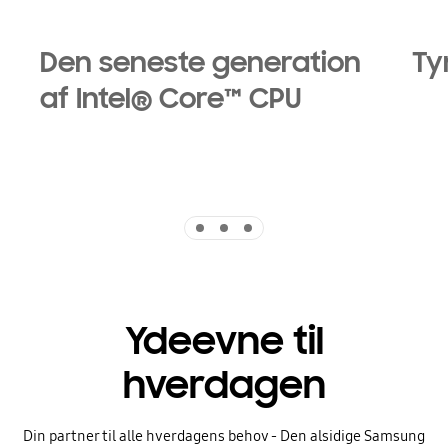
Den seneste generation
Ty
af Intel® Core™ CPU
Indicator 1
Indicator 2
Indicator 3
Ydeevne til
hverdagen
Din partner til alle hverdagens behov - Den alsidige Samsung