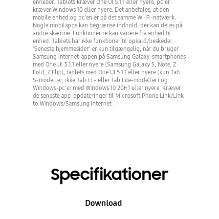
enheder. Tablets kræver One UI 5.1.1 eller nyere, pc'er
kræver Windows 10 eller nyere. Det anbefales, at den
mobile enhed og pc'en er på det samme Wi-Fi-netværk.
Nogle mobilapps kan begrænse indhold, der kan deles på
andre skærme. Funktionerne kan variere fra enhed til
enhed. Tablets har ikke funktioner til opkald/beskeder.
'Seneste hjemmesider' er kun tilgængelig, når du bruger
Samsung Internet-appen på Samsung Galaxy-smartphones
med One UI 3.1.1 eller nyere (Samsung Galaxy S, Note, Z
Fold, Z Flip), tablets med One UI 5.1.1 eller nyere (kun Tab
S-modeller, ikke Tab FE- eller Tab Lite-modeller) og
Windows-pc'er med Windows 10 20H1 eller nyere. Kræver
de seneste app-opdateringer til Microsoft Phone Link/Link
to Windows/Samsung Internet.
Specifikationer
Download