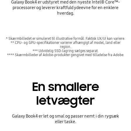
Galaxy Book4 er udstyret med den nyeste Intel® Core™-
processorer og leverer kraftfuld ydeevne for en enklere
hverdag.
* Skærmbilledet er simuleret til illustrative formål. Faktisk UX/UI kan variere.
** CPU- og GPU-specifikationer varierer afhængigt af model, land eller
region.
*** Udvidelig SSD-lagring sælges separat.
**** Skærmbilleder af Adobe-produkter gengivet med tilladelse fra Adobe.
En smallere
letvægter
Galaxy Book4 er let og smal og passer nemt i din rygsæk
eller taske.