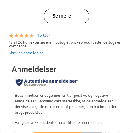
Se mere
4.3
(26)
12 af 26 korrekturlæsere modtog et prøveprodukt eller deltog i en
kampagne
Skriv en anmeldelse
Previous
Next