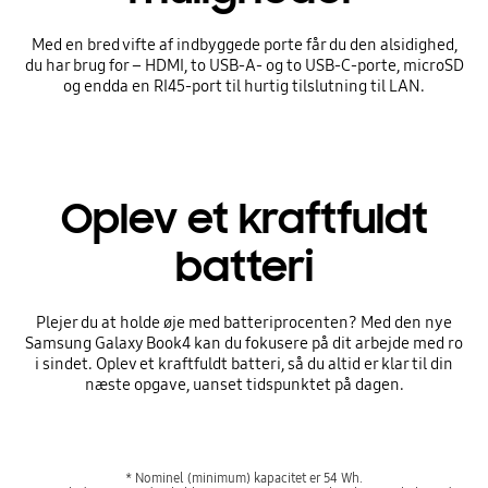
Med en bred vifte af indbyggede porte får du den alsidighed,
du har brug for – HDMI, to USB-A- og to USB-C-porte, microSD
og endda en RI45-port til hurtig tilslutning til LAN.
Oplev et kraftfuldt
batteri
Plejer du at holde øje med batteriprocenten? Med den nye
Samsung Galaxy Book4 kan du fokusere på dit arbejde med ro
i sindet. Oplev et kraftfuldt batteri, så du altid er klar til din
næste opgave, uanset tidspunktet på dagen.
* Nominel (minimum) kapacitet er 54 Wh.