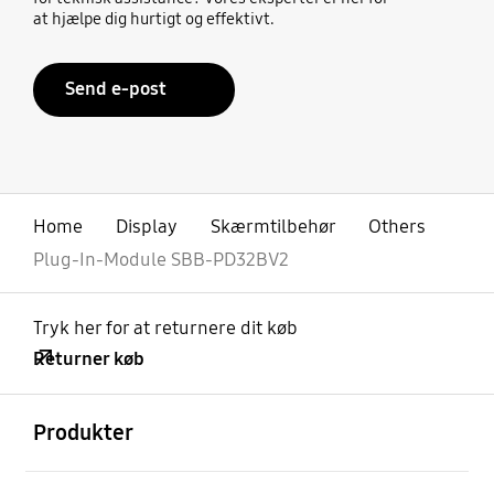
at hjælpe dig hurtigt og effektivt.
Send e-post
Home
Display
Skærmtilbehør
Others
Plug-In-Module SBB-PD32BV2
Tryk her for at returnere dit køb
Returner køb
Åben
Footer Navigation
Produkter
Åben