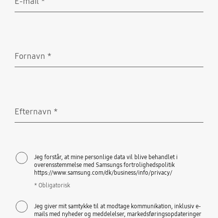
E-mail
*
Obligatorisk
Fornavn
*
Obligatorisk
Efternavn
*
Obligatorisk
Jeg forstår, at mine personlige data vil blive behandlet i
overensstemmelse med Samsungs fortrolighedspolitik
https://www.samsung.com/dk/business/info/privacy/
* Obligatorisk
Jeg giver mit samtykke til at modtage kommunikation, inklusiv e-
mails med nyheder og meddelelser, markedsføringsopdateringer