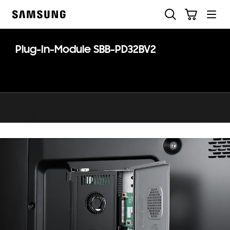
Skip
Søg
Indkøbskurv
to
Samsung
content
Plug-In-Module SBB-PD32BV2