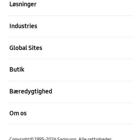
Løsninger
Åben
Industries
Åben
Global Sites
Åben
Butik
Åben
Bæredygtighed
Åben
Om os
Copyright© 1995-2026 Samsung. Alle rettigheder