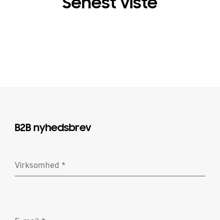
Senest viste
B2B nyhedsbrev
Virksomhed
*
Obligatorisk