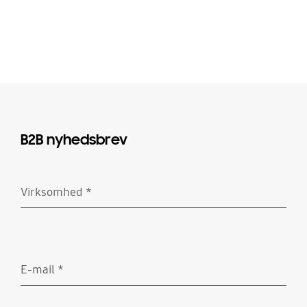
B2B nyhedsbrev
Virksomhed
*
Obligatorisk
E-mail
*
Obligatorisk