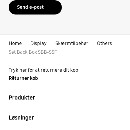
Send e-post
Home
Display
Skærmtilbehør
Others
Set Back Box SBB-SSF
Tryk her for at returnere dit køb
Returner køb
Åben
Footer Navigation
Produkter
Åben
Løsninger
Åben