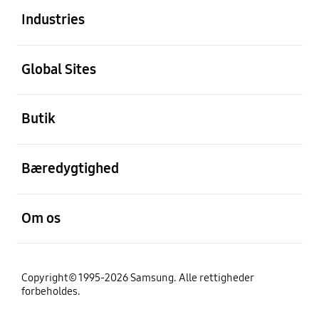
Industries
Åben
Global Sites
Åben
Butik
Åben
Bæredygtighed
Åben
Om os
Copyright© 1995-2026 Samsung. Alle rettigheder
forbeholdes.