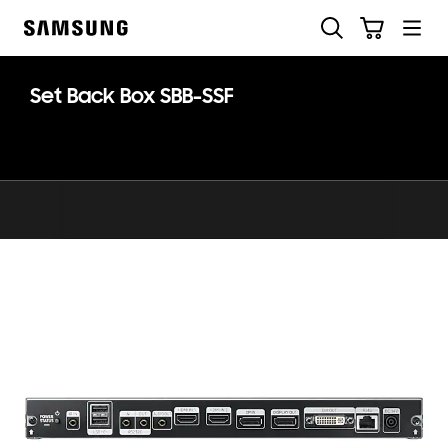
Skip
Søg
Indkøbskurv
to
Samsung
content
Set Back Box SBB-SSF