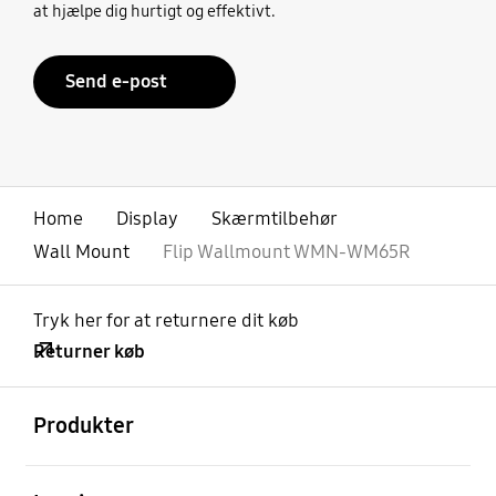
at hjælpe dig hurtigt og effektivt.
Send e-post
Home
Display
Skærmtilbehør
Wall Mount
Flip Wallmount WMN-WM65R
Tryk her for at returnere dit køb
Returner køb
Åben
Footer Navigation
Produkter
Åben