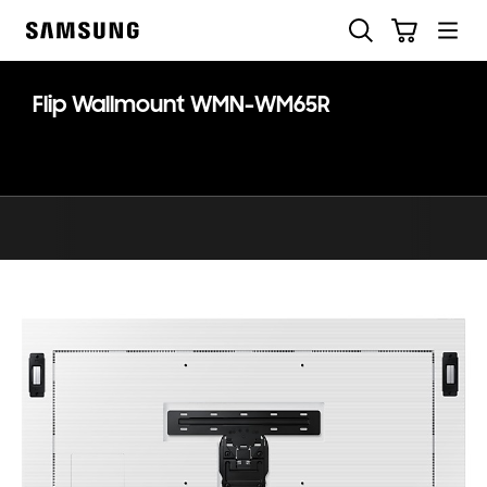
Skip
Søg
Indkøbskurv
to
Samsung
content
Flip Wallmount WMN-WM65R