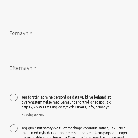
Obligatorisk
Fornavn
*
Obligatorisk
Efternavn
*
Obligatorisk
Jeg forstår, at mine personlige data vil blive behandlet i
overensstemmelse med Samsungs fortrolighedspolitik
https://www.samsung.com/dk/business/info/privacy/
* Obligatorisk
Jeg giver mit samtykke til at modtage kommunikation, inklusiv e-
mails med nyheder og meddelelser, markedsføringsopdateringer
og produktopdateringer fra Samsung i overensstemmelse med