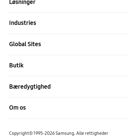
Løsninger
Åben
Industries
Åben
Global Sites
Åben
Butik
Åben
Bæredygtighed
Åben
Om os
Copyright© 1995-2026 Samsung. Alle rettigheder