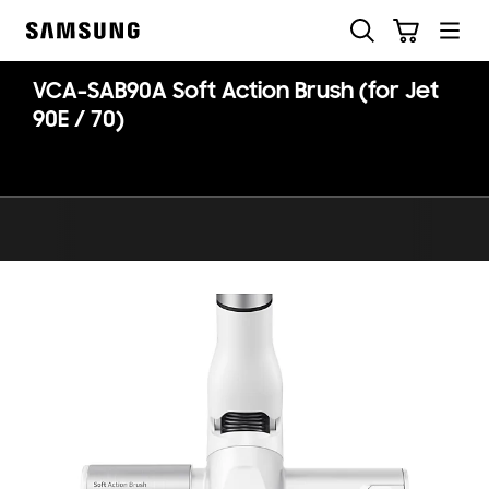
Skip
Søg
Indkøbskurv
to
Samsung
content
VCA-SAB90A Soft Action Brush (for Jet
90E / 70)