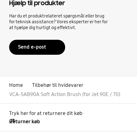
Hjælp til produkter
Har du et produktrelateret spørgsmål eller brug
for teknisk assistance? Vores eksperter er her for
at hjælpe dig hurtigt og effektivt.
Send e-post
Home
Tilbehør til hvidevarer
VCA-SAB90A Soft Action Brush (for Jet 90E / 70)
Tryk her for at returnere dit køb
Returner køb
Åben
Footer Navigation