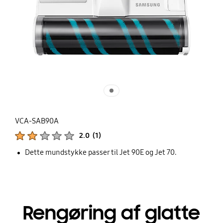
VCA-SAB90A
Produktbedømmelser :
2.0
(
1
)
Antal vurderinger :
Dette mundstykke passer til Jet 90E og Jet 70.
Rengøring af glatte