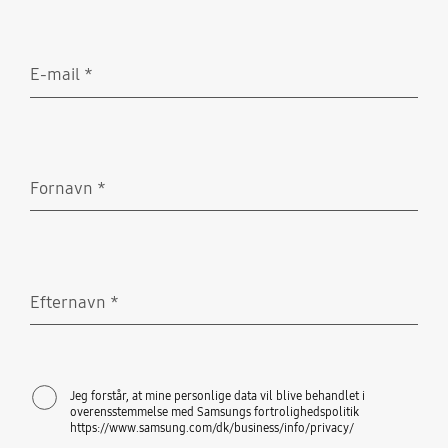
E-mail
*
Obligatorisk
Fornavn
*
Obligatorisk
Efternavn
*
Obligatorisk
Jeg forstår, at mine personlige data vil blive behandlet i
overensstemmelse med Samsungs fortrolighedspolitik
https://www.samsung.com/dk/business/info/privacy/