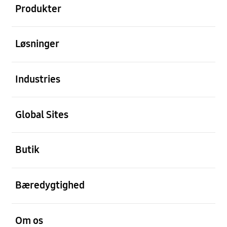
Produkter
Åben
Løsninger
Åben
Industries
Åben
Global Sites
Åben
Butik
Åben
Bæredygtighed
Åben
Om os