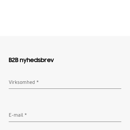
B2B nyhedsbrev
Virksomhed
*
Obligatorisk
E-mail
*
Obligatorisk