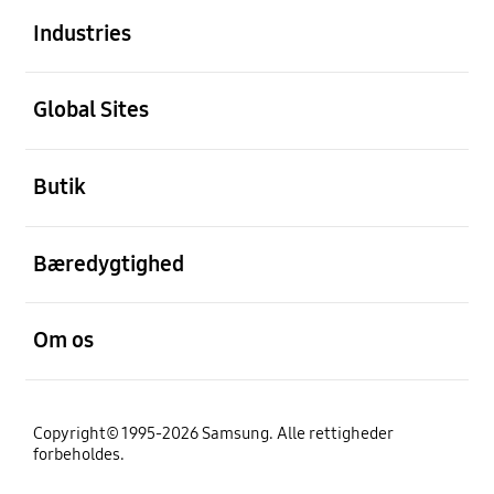
Industries
Åben
Global Sites
Åben
Butik
Åben
Bæredygtighed
Åben
Om os
Copyright© 1995-2026 Samsung. Alle rettigheder
forbeholdes.