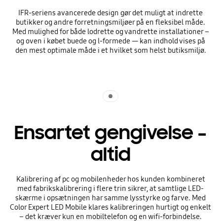
IFR-seriens avancerede design gør det muligt at indrette
butikker og andre forretningsmiljøer på en fleksibel måde.
Med mulighed for både lodrette og vandrette installationer –
og oven i købet buede og l-formede — kan indhold vises på
den mest optimale måde i et hvilket som helst butiksmiljø.
Indicator 1
Ensartet gengivelse –
altid
Kalibrering af pc og mobilenheder hos kunden kombineret
med fabrikskalibrering i flere trin sikrer, at samtlige LED-
skærme i opsætningen har samme lysstyrke og farve. Med
Color Expert LED Mobile klares kalibreringen hurtigt og enkelt
– det kræver kun en mobiltelefon og en wifi-forbindelse.