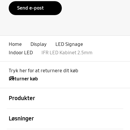
Send e-post
Home
Display
LED Signage
Indoor LED
IFR LED Kabinet 2.5mm
Tryk her for at returnere dit køb
Returner køb
Åben
Footer Navigation
Produkter
Åben
Løsninger
Åben