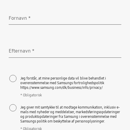
Fornavn
*
Obligatorisk
Efternavn
*
Obligatorisk
Jeg forstår, at mine personlige data vil blive behandlet i
overensstemmelse med Samsungs fortrolighedspolitik
https://www.samsung.com/dk/business/info/privacy/
* Obligatorisk
Jeg giver mit samtykke til at modtage kommunikation, inklusiv e-
mails med nyheder og meddelelser, markedsføringsopdateringer
og produktopdateringer fra Samsung i overensstemmelse med
Samsungs politik om beskyttelse af personoplysninger.
* Obligatorisk