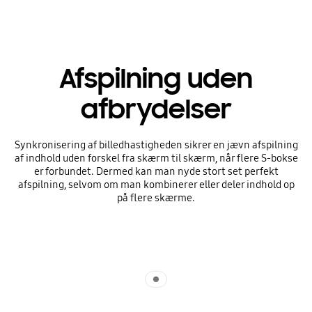
Afspilning uden
afbrydelser
Synkronisering af billedhastigheden sikrer en jævn afspilning
af indhold uden forskel fra skærm til skærm, når flere S-bokse
er forbundet. Dermed kan man nyde stort set perfekt
afspilning, selvom om man kombinerer eller deler indhold op
på flere skærme.
Indicator 1