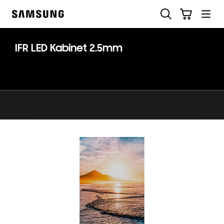
Skip
Søg
Indkøbskurv
to
Samsung
content
IFR LED Kabinet 2.5mm