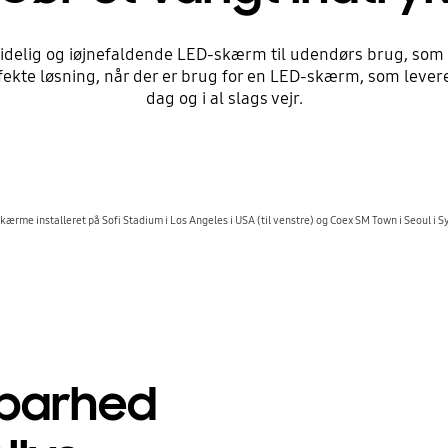
elig og iøjnefaldende LED-skærm til udendørs brug, som er u
ekte løsning, når der er brug for en LED-skærm, som levere
dag og i al slags vejr.
rme installeret på Sofi Stadium i Los Angeles i USA (til venstre) og Coex SM Town i Seoul i Sy
sbarhed