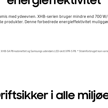
energieffektivitet
omis med ydeevnen. XHB-serien bruger mindre end 700 W/m²
produkter. Denne forbedrede energieffektivitet muliggør
å XHB-SA P8-kabinettet og Samsungs udendørs LED-skilt XPR-S P8. * Strømforbruget kan vari
riftsikker i alle miljø