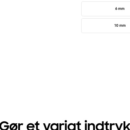
6 mm
10 mm
Gør et varigt indtry