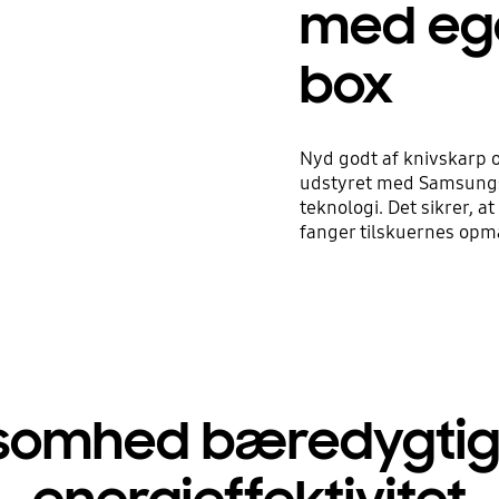
med ege
box
Nyd godt af knivskarp o
udstyret med Samsungs 
teknologi. Det sikrer, 
fanger tilskuernes op
rksomhed bæredygtig