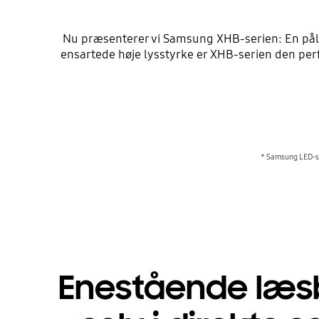
Nu præsenterer vi Samsung XHB-serien: En pålid
ensartede høje lysstyrke er XHB-serien den perf
* Samsung LED-skæ
Enestående læ