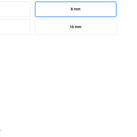
8 mm
16 mm
k