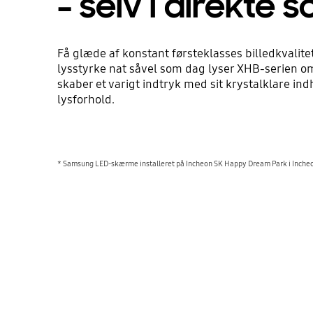
– selv i direkte s
Få glæde af konstant førsteklasses billedkvalite
lysstyrke nat såvel som dag lyser XHB-serien o
skaber et varigt indtryk med sit krystalklare ind
lysforhold.
* Samsung LED-skærme installeret på Incheon SK Happy Dream Park i Inche