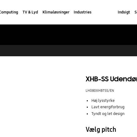
Computing
TV & Lyd
Klimaløsninger
Industries
Indsigt
S
XHB-SS Udendør
LH080XHBTSS/EN
Høj lysstyrke
Lavt energiforbrug
Tyndt og let design
Vælg pitch