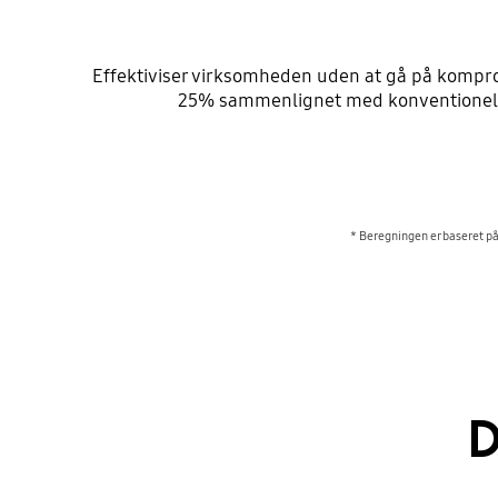
Effektiviser virksomheden uden at gå på kompr
25% sammenlignet med konventionelle 
* Beregningen er baseret p
D