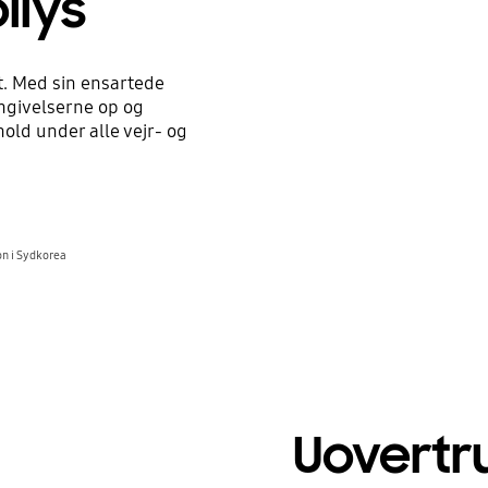
ollys
t. Med sin ensartede
mgivelserne op og
hold under alle vejr- og
on i Sydkorea
Uovertr