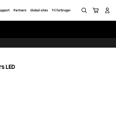
Søg
Indkøbskurv
Log på
upport
Partners
Global sites
Til forbruger
s LED