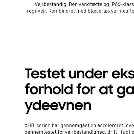
Vejrbestandig. Den vandtætte og IP66-klassi
regnvejr. Kombineret med blæserløs varmeafledni
Testet under ek
forhold for at g
ydeevnen
XHB-serien har gennemgået en accelereret levet
gennemtestet for vejrbestandighed, drift i fugti