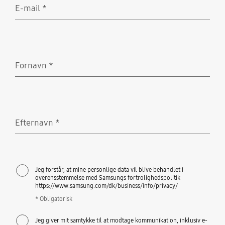
E-mail
*
Obligatorisk
Fornavn
*
Obligatorisk
Efternavn
*
Obligatorisk
Jeg forstår, at mine personlige data vil blive behandlet i
overensstemmelse med Samsungs fortrolighedspolitik
https://www.samsung.com/dk/business/info/privacy/
* Obligatorisk
Jeg giver mit samtykke til at modtage kommunikation, inklusiv e-