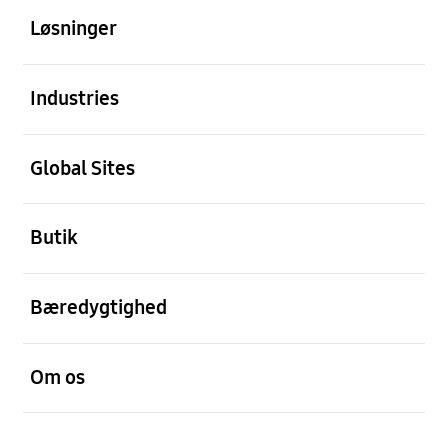
Løsninger
Åben
Industries
Åben
Global Sites
Åben
Butik
Åben
Bæredygtighed
Åben
Om os