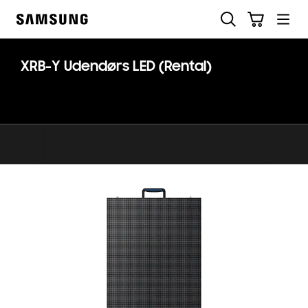
Skip
Søg
Indkøbskurv
to
Samsung
content
XRB-Y Udendørs LED (Rental)