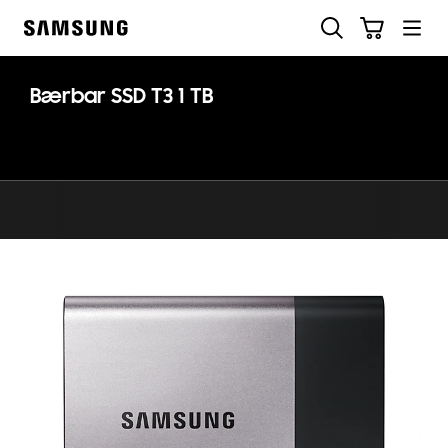
Skip
Søg
Indkøbskurv
to
Samsung
content
Bærbar SSD T3 1 TB