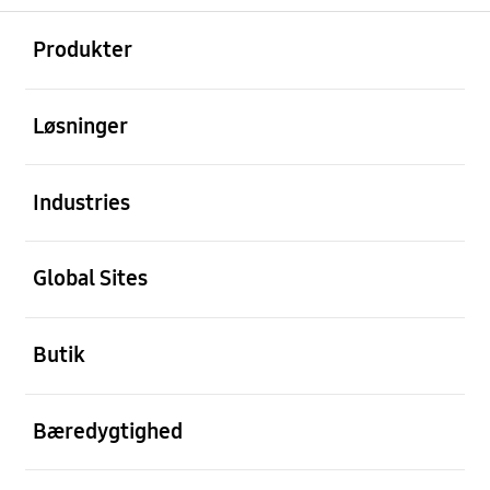
Åben
Footer Navigation
Produkter
Åben
Løsninger
Åben
Industries
Åben
Global Sites
Åben
Butik
Åben
Bæredygtighed
Åben