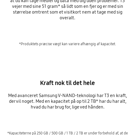
at du kan tage medier og data med dig uden problemer. T3
vejer med sine 51 gram* så lidt som en fjer og er med sin
størrelse omtrent som et visitkort nem at tage med sig
overalt.
*Produktets præcise vægt kan variere afhængig af kapacitet.
Kraft nok til det hele
Med avanceret Samsung V-NAND-teknologi har T3 en kraft,
der vil noget. Med en kapacitet på op til 2 TB* har du har alt,
hvad du har brug for, lige ved hånden.
*Kapaciteterne på 250 GB / 500 GB / 1 TB / 2 TB er under forbehold af, at de