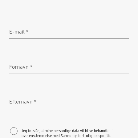
Obligatorisk
E-mail
*
Obligatorisk
Fornavn
*
Obligatorisk
Efternavn
*
Obligatorisk
Jeg forstår, at mine personlige data vil blive behandlet i
overensstemmelse med Samsungs fortrolighedspolitik