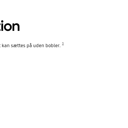
tion
3
 kan sættes på uden bobler.