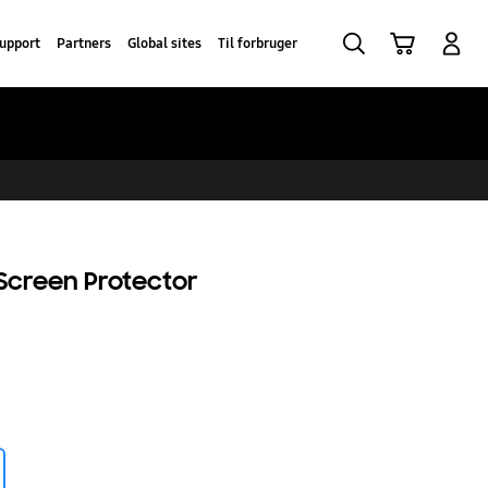
Søg
Indkøbskurv
Log på
upport
Partners
Global sites
Til forbruger
Screen Protector