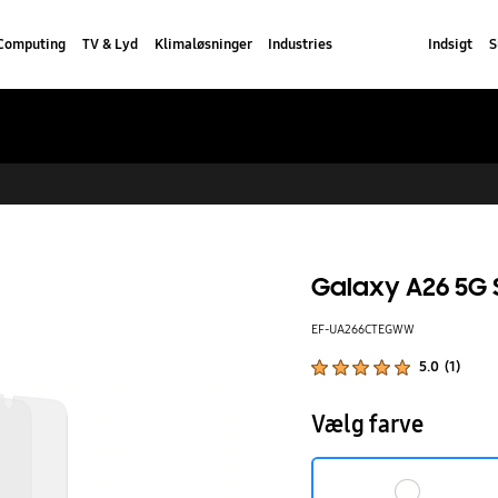
Computing
TV & Lyd
Klimaløsninger
Industries
Indsigt
S
Galaxy A26 5G 
EF-UA266CTEGWW
Produktbedømmelser :
5.0
(
1
)
Antal vurderinger :
Vælg farve