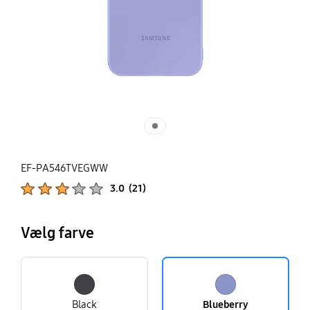
EF-PA546TVEGWW
Produktbedømmelser :
3.0
(
21
)
Antal vurderinger :
Vælg farve
Black
Blueberry