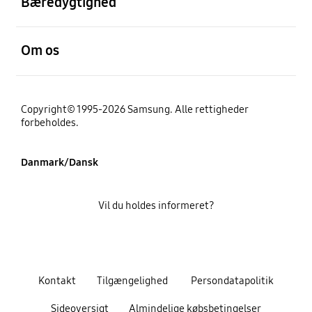
Bæredygtighed
Åben
Om os
Copyright© 1995-2026 Samsung. Alle rettigheder
forbeholdes.
Danmark/Dansk
Vil du holdes informeret?
Kontakt
Tilgængelighed
Persondatapolitik
Sideoversigt
Almindelige købsbetingelser