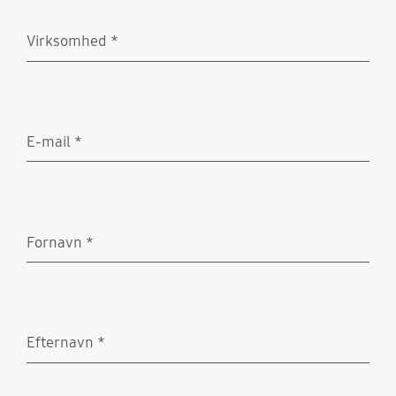
Virksomhed
*
Obligatorisk
E-mail
*
Obligatorisk
Fornavn
*
Obligatorisk
Efternavn
*
Obligatorisk