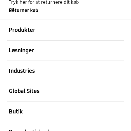
Tryk her for at returnere dit køb
Returner køb
Åben
Footer Navigation
Produkter
Åben
Løsninger
Åben
Industries
Åben
Global Sites
Åben
Butik
Åben