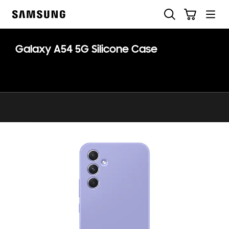
Skip
Søg
Indkøbskurv
to
Samsung
content
Galaxy A54 5G Silicone Case