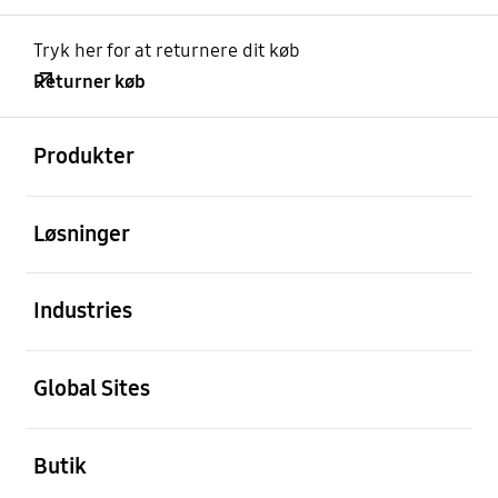
Tryk her for at returnere dit køb
Returner køb
Åben
Footer Navigation
Produkter
Åben
Løsninger
Åben
Industries
Åben
Global Sites
Åben
Butik