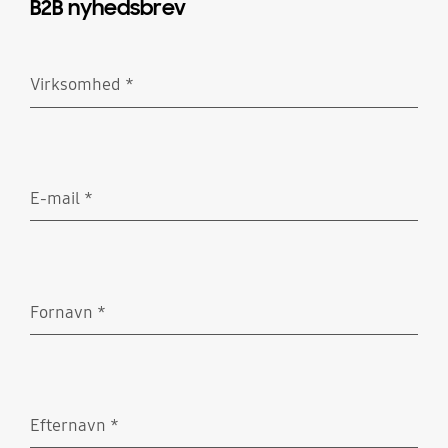
B2B nyhedsbrev
Virksomhed
*
Obligatorisk
E-mail
*
Obligatorisk
Fornavn
*
Obligatorisk
Efternavn
*
Obligatorisk