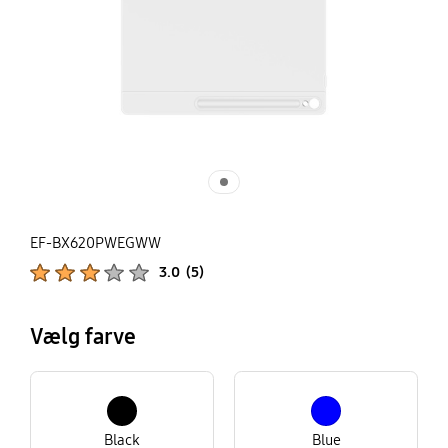
EF-BX620PWEGWW
Produktbedømmelser :
3.0
(
5
)
Antal vurderinger :
Vælg farve
Black
Blue