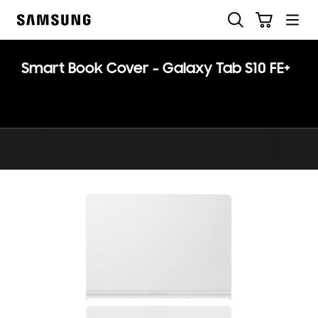
Skip
Søg
Indkøbskurv
to
Samsung
content
Smart Book Cover - Galaxy Tab S10 FE+