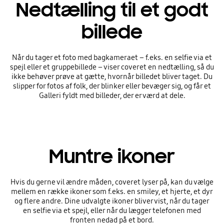
Nedtælling til et godt
billede
Når du tager et foto med bagkameraet – f.eks. en selfie via et
spejl eller et gruppebillede – viser coveret en nedtælling, så du
ikke behøver prøve at gætte, hvornår billedet bliver taget. Du
slipper for fotos af folk, der blinker eller bevæger sig, og får et
Galleri fyldt med billeder, der er værd at dele.
Muntre ikoner
Hvis du gerne vil ændre måden, coveret lyser på, kan du vælge
mellem en række ikoner som f.eks. en smiley, et hjerte, et dyr
og flere andre. Dine udvalgte ikoner bliver vist, når du tager
en selfie via et spejl, eller når du lægger telefonen med
fronten nedad på et bord.