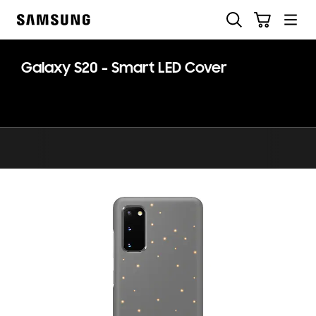
Skip
Søg
Indkøbskurv
to
Samsung
content
Galaxy S20 - Smart LED Cover