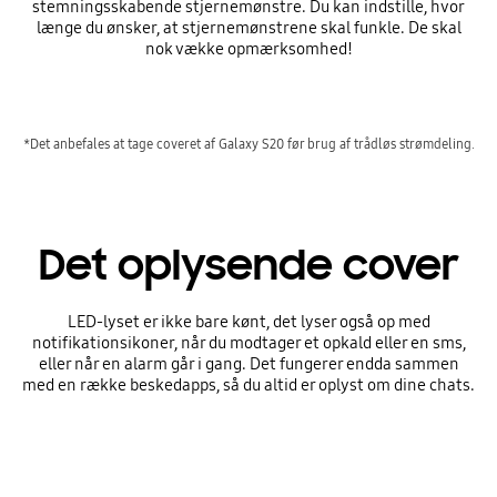
stemningsskabende stjernemønstre. Du kan indstille, hvor
længe du ønsker, at stjernemønstrene skal funkle. De skal
nok vække opmærksomhed!
*Det anbefales at tage coveret af Galaxy S20 før brug af trådløs strømdeling.
Det oplysende cover
LED-lyset er ikke bare kønt, det lyser også op med
notifikationsikoner, når du modtager et opkald eller en sms,
eller når en alarm går i gang. Det fungerer endda sammen
med en række beskedapps, så du altid er oplyst om dine chats.