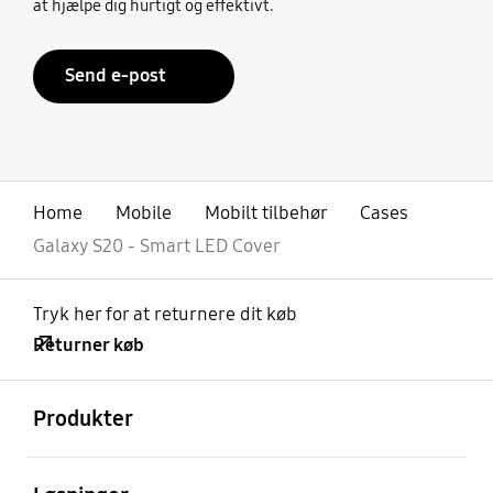
at hjælpe dig hurtigt og effektivt.
Send e-post
Home
Mobile
Mobilt tilbehør
Cases
Galaxy S20 - Smart LED Cover
Tryk her for at returnere dit køb
Returner køb
Åben
Footer Navigation
Produkter
Åben