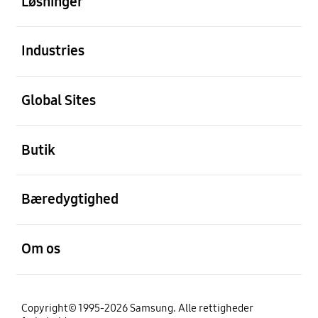
Løsninger
Åben
Industries
Åben
Global Sites
Åben
Butik
Åben
Bæredygtighed
Åben
Om os
Copyright© 1995-2026 Samsung. Alle rettigheder