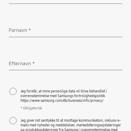
Obligatorisk
Fornavn
*
Obligatorisk
Efternavn
*
Obligatorisk
Jeg forstår, at mine personlige data vil blive behandlet i
overensstemmelse med Samsungs fortrolighedspolitik
https://www.samsung.com/dk/business/info/privacy/
* Obligatorisk
Jeg giver mit samtykke til at modtage kommunikation, inklusiv e-
mails med nyheder og meddelelser, markedsføringsopdateringer
og produktopdateringer fra Samsung i overensstemmelse med