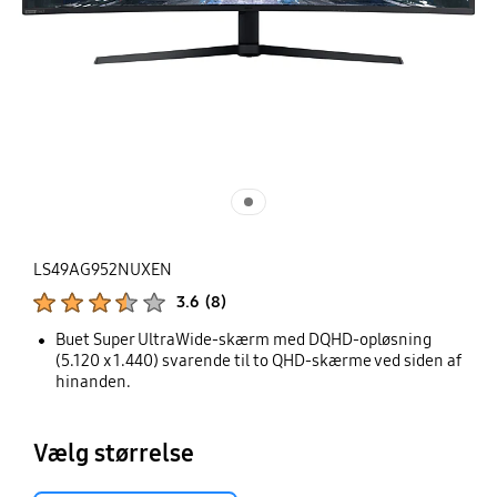
LS49AG952NUXEN
Produktbedømmelser :
3.6
(
8
)
Antal vurderinger :
Buet Super UltraWide-skærm med DQHD-opløsning
(5.120 x 1.440) svarende til to QHD-skærme ved siden af
​​hinanden.
Vælg størrelse