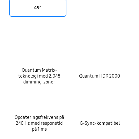
49"
key features
Quantum Matrix-
teknologi med 2.048
Quantum HDR 2000
dimming-zoner
Opdateringsfrekvens på
240 Hz med responstid
G-Sync-kompatibel
på 1 ms