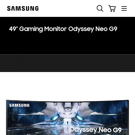
Skip
Søg
Indkøbskurv
to
Samsung
content
49" Gaming Monitor Odyssey Neo G9