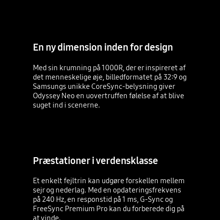
En ny dimension inden for design
Med sin krumning på 1000R, der er inspireret af
det menneskelige øje, billedformatet på 32:9 og
Samsungs unikke CoreSync-belysning giver
Odyssey Neo en uovertruffen følelse af at blive
suget ind i scenerne.
Præstationer i verdensklasse
Et enkelt fejltrin kan udgøre forskellen mellem
sejr og nederlag. Med en opdateringsfrekvens
på 240 Hz, en responstid på 1 ms, G-Sync og
FreeSync Premium Pro kan du forberede dig på
at vinde.