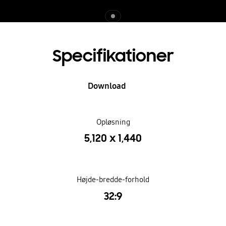
Indicator 1
Specifikationer
Download
Opløsning
5,120 x 1,440
Højde-bredde-forhold
32:9