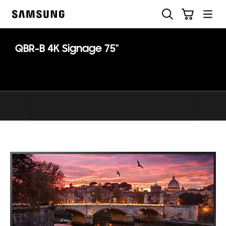
Skip
Søg
Indkøbskurv
to
Samsung
content
QBR-B 4K Signage 75"