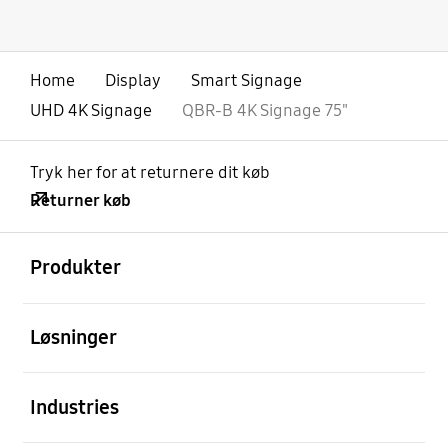
Home
Display
Smart Signage
UHD 4K Signage
QBR-B 4K Signage 75"
Tryk her for at returnere dit køb
Returner køb
Åben
Footer Navigation
Produkter
Åben
Løsninger
Åben
Industries
Åben