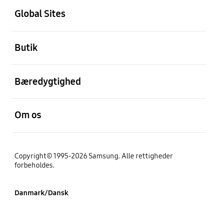
Global Sites
Åben
Butik
Åben
Bæredygtighed
Åben
Om os
Copyright© 1995-2026 Samsung. Alle rettigheder
forbeholdes.
Danmark/Dansk