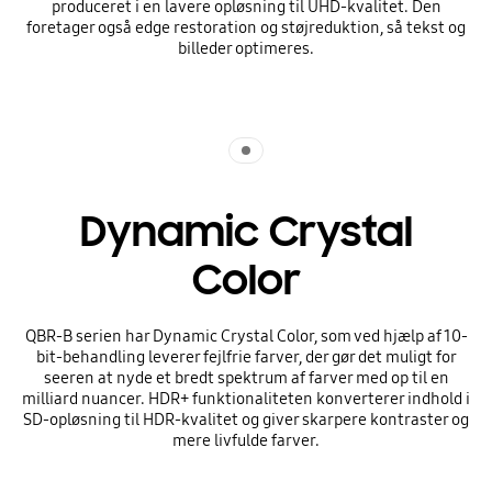
produceret i en lavere opløsning til UHD-kvalitet. Den
foretager også edge restoration og støjreduktion, så tekst og
billeder optimeres.
Indicator 1
Dynamic Crystal
Color
QBR-B serien har Dynamic Crystal Color, som ved hjælp af 10-
bit-behandling leverer fejlfrie farver, der gør det muligt for
seeren at nyde et bredt spektrum af farver med op til en
milliard nuancer. HDR+ funktionaliteten konverterer indhold i
SD-opløsning til HDR-kvalitet og giver skarpere kontraster og
mere livfulde farver.