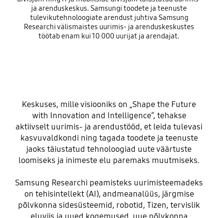
ja analüüsi kaudu
ja arenduskeskus. Samsungi toodete ja teenuste
tulevikutehnoloogiate arendust juhtiva Samsung
Researchi välismaistes uurimis- ja arenduskeskustes
töötab enam kui 10 000 uurijat ja arendajat.
Keskuses, mille visiooniks on „Shape the Future
with Innovation and Intelligence“, tehakse
aktiivselt uurimis- ja arendustööd, et leida tulevasi
kasvuvaldkondi ning tagada toodete ja teenuste
jaoks täiustatud tehnoloogiad uute väärtuste
loomiseks ja inimeste elu paremaks muutmiseks.
Samsung Researchi peamisteks uurimisteemadeks
on tehisintellekt (AI), andmeanalüüs, järgmise
põlvkonna sidesüsteemid, robotid, Tizen, tervislik
eluviis ja uued kogemused, uue põlvkonna