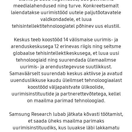
meedialahendused ning turve. Konkreetsemalt
laiendatakse uurimistööd uutele paljutõotavatele
valdkondadele, et luua
tehisintellektitehnoloogiatel põhinev uus elustiil.
Keskus teeb koostööd 14 välismaise uurimis- ja
arenduskeskusega 12 erinevas riigis ning seitsme
globaalse tehisintellektikeskusega, et luua uusi
tehnoloogiaid ning suurendada ülemaailmse
uurimis- ja arendustegevuse suutlikkust.
Samaväärselt suurendab keskus aktiivse ja avatud
uuenduslikkuse kaudu üleilmset tehnoloogiaalast
koostööd väljapaistvate ülikoolide,
uurimisinstituutide ja partnerettevõtetega, kellel
on maailma parimad tehnoloogiad.
Samsung Research lubab jätkata kõvasti töötamist,
et saada üheks maailma parimaks
uurimisinstituudiks, kus luuakse läbi lakkamatu