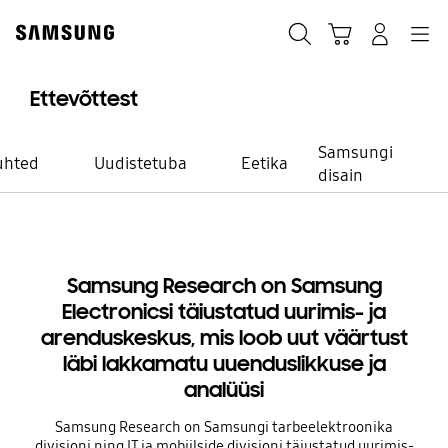
Skip
Skip
to
to
Otsi
Ostukäru
Sisselogimine
Navigation
content
accessibility
help
Ettevõttest
Samsungi
uhted
Uudistetuba
Eetika
disain
Uurimis- ja arenduskeskus
Samsung Research on Samsung
Tuleviku
Electronicsi täiustatud uurimis- ja
arenduskeskus, mis loob uut väärtust
kujundamine
läbi lakkamatu uuenduslikkuse ja
analüüsi
uuenduslikkuse
Samsung Research on Samsungi tarbeelektroonika
divisjoni ning IT ja mobiilside divisjoni täiustatud uurimis-