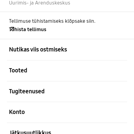
Uurimis- ja Arenduskeskus
Tellimuse tühistamiseks klõpsake siin.
Tühista tellimus
avatud
Footer Navigation
Nutikas viis ostmiseks
avatud
Tooted
avatud
Tugiteenused
avatud
Konto
avatud
Jätkusuutlikkus