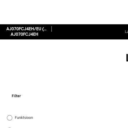
AJ070FCJ4EH/EU (FJM välisseade, 1Ø, kuni 4 IDU, 7,0 kW)
L
AJ070FCJ4EH
Filter
Funktsioon