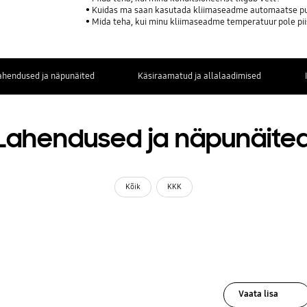
Kuidas ma saan kasutada kliimaseadme automaatse pu
Mida teha, kui minu kliimaseadme temperatuur pole pii
ahendused ja näpunäited
Käsiraamatud ja allalaadimised
Lahendused ja näpunäite
Kõik
KKK
Vaata lisa