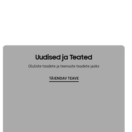
Uudised ja Teated
Oluliste toodete ja teenuste teadete jaoks
TÄIENDAV TEAVE