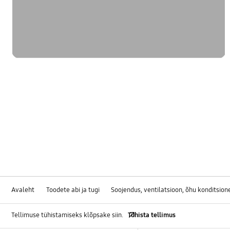
Avaleht
Toodete abi ja tugi
Soojendus, ventilatsioon, õhu konditsion
Tellimuse tühistamiseks klõpsake siin.
Tühista tellimus
Footer Navigation