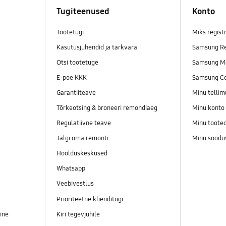
Tugiteenused
Konto
Tootetugi
Miks regist
Kasutusjuhendid ja tarkvara
Samsung Re
Otsi tootetuge
Samsung M
E-poe KKK
Samsung C
Garantiiteave
Minu telli
Tõrkeotsing & broneeri remondiaeg
Minu konto
Regulatiivne teave
Minu toote
Jälgi oma remonti
Minu soodu
Hoolduskeskused
Whatsapp
Veebivestlus
Prioriteetne klienditugi
ine
Kiri tegevjuhile