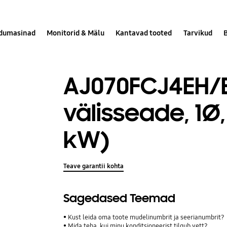
dumasinad
Monitorid & Mälu
Kantavad tooted
Tarvikud
AJ070FCJ4EH/E
välisseade, 1Ø, 
kW)
Teave garantii kohta
Sagedased Teemad
Kust leida oma toote mudelinumbrit ja seerianumbrit?
Mida teha, kui minu konditsioneerist tilgub vett?