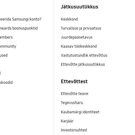
Jätkusuutlikkus
reerida Samsungi konto?
Keskkond
wards boonuspunktid
Turvalisus ja privaatsus
embers
Juurdepääsetavus
ommunity
Kaasav töökeskkond
mused
Vastutustundlik ettevõtlus
Ettevõtte jätkusuutlikkus
d
Ettevõttest
skoodid
Ettevõtte teave
Tegevusharu
Kaubamärgi identiteet
Karjäär
Investorsuhted