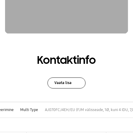
Kontaktinfo
Vaata lisa
eerimine
Multi Type
AJ070FCJ4EH/EU (FJM välisseade, 1Ø, kuni 4 IDU, 7,