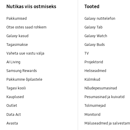
Nutikas viis ostmiseks
Tooted
Pakkumised
Galaxy nutitelefon
Otse ostes saad rohkem
Galaxy Tab
Galaxy kasud
Galaxy Watch
Tagasimakse
Galaxy Buds
Vaheta uue vastu välja
TV
AI Living
Projektorid
Samsung Rewards
Heliseadmed
Pakkumine õpilastele
Külmikud
Tagasi kooli
Nõudepesumasinad
Kauplused
Pesumasinad ja kuivatid
Outlet
Tolmuimejad
Data Act
Monitorid
Avasta
Mäluseadmed ja salvestam