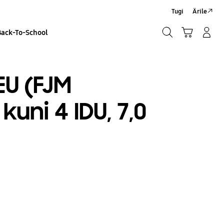
Tugi
Ärile
Otsi
Ostukäru
Sisselogimine/Registreeru
Back-To-School
Otsi
U (FJM
kuni 4 IDU, 7,0