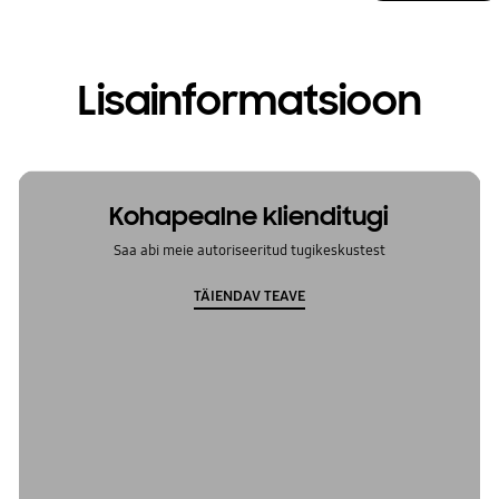
Lisainformatsioon
Kohapealne klienditugi
Saa abi meie autoriseeritud tugikeskustest
TÄIENDAV TEAVE