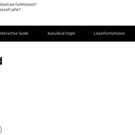
hastuse funktsiooni?
savalt jahe?
Interactive Guide
Kasulikud lingid
Lisainformatsioon
Kontaktinfo
d