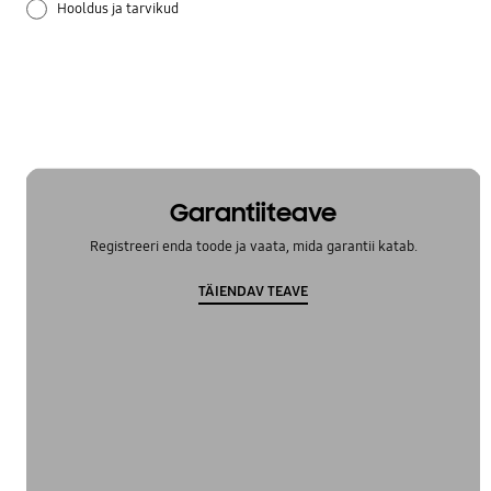
Hooldus ja tarvikud
Kaugjuhtimispult
Lisatarvikud
Müra ja vibratsioon
Paigaldamine / eemaldamine /
Garantiiteave
ümberpaigutamine
Registreeri enda toode ja vaata, mida garantii katab.
Puhastamine
TÄIENDAV TEAVE
Tehnilised andmed
Temperatuur
Välimus
OT_Others