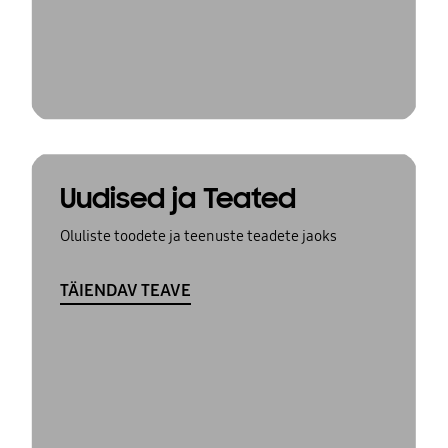
Uudised ja Teated
Oluliste toodete ja teenuste teadete jaoks
TÄIENDAV TEAVE