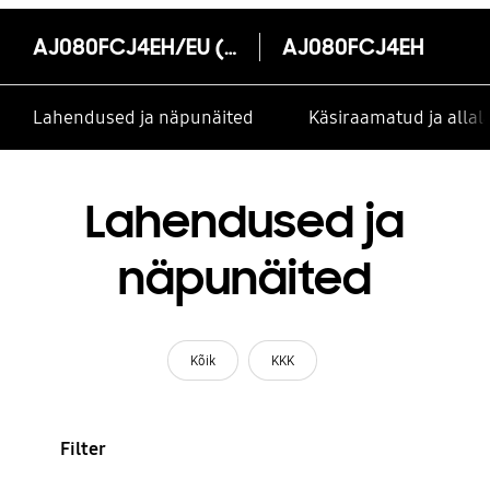
AJ080FCJ4EH/EU (FJM välisseade, 1Ø, kuni 4 IDU, 8,0 kW)
AJ080FCJ4EH
Lahendused ja näpunäited
Käsiraamatud ja alla
Lahendused ja
näpunäited
Kõik
KKK
Filter