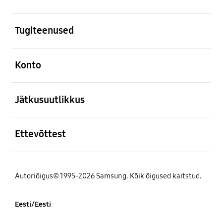
avatud
Tugiteenused
avatud
Konto
avatud
Jätkusuutlikkus
avatud
Ettevõttest
Autoriõigus© 1995-2026 Samsung. Kõik õigused kaitstud.
Eesti/Eesti