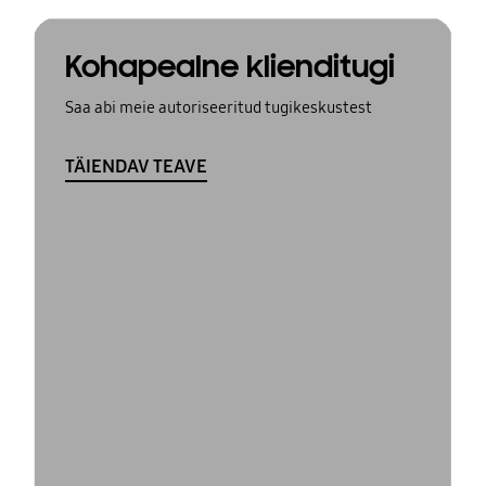
Kohapealne klienditugi
Saa abi meie autoriseeritud tugikeskustest
TÄIENDAV TEAVE