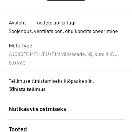
Avaleht
Toodete abi ja tugi
Soojendus, ventilatsioon, õhu konditsioneerimine
Multi Type
AJ080FCJ4EH/EU (FJM välisseade, 1Ø, kuni 4 IDU,
8,0 kW)
Tellimuse tühistamiseks klõpsake siin.
Tühista tellimus
avatud
Footer Navigation
Nutikas viis ostmiseks
avatud
Tooted