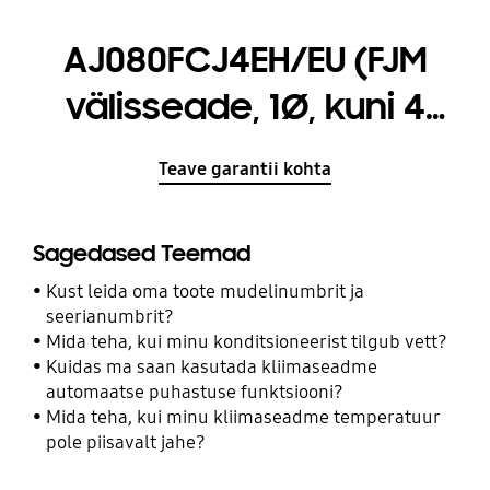
AJ080FCJ4EH/EU (FJM
välisseade, 1Ø, kuni 4
IDU, 8,0 kW)
Teave garantii kohta
Sagedased Teemad
Kust leida oma toote mudelinumbrit ja
seerianumbrit?
Mida teha, kui minu konditsioneerist tilgub vett?
Kuidas ma saan kasutada kliimaseadme
automaatse puhastuse funktsiooni?
Mida teha, kui minu kliimaseadme temperatuur
pole piisavalt jahe?