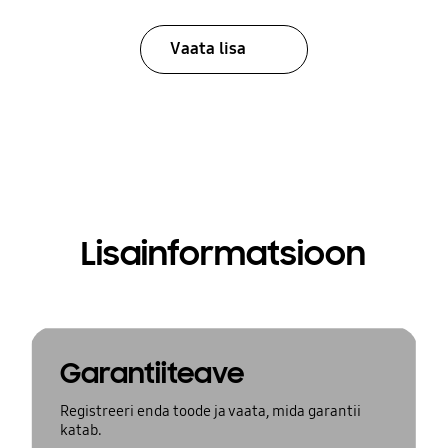
Vaata lisa
Lisainformatsioon
Garantiiteave
Registreeri enda toode ja vaata, mida garantii
katab.