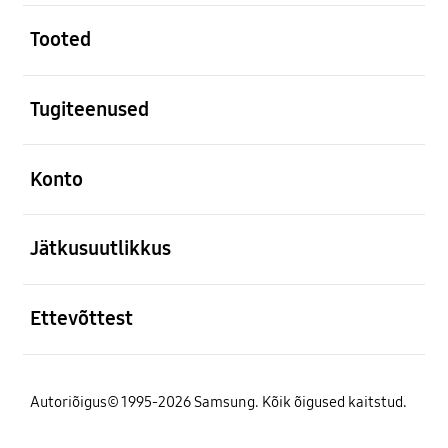
avatud
Tooted
avatud
Tugiteenused
avatud
Konto
avatud
Jätkusuutlikkus
avatud
Ettevõttest
Autoriõigus© 1995-2026 Samsung. Kõik õigused kaitstud.