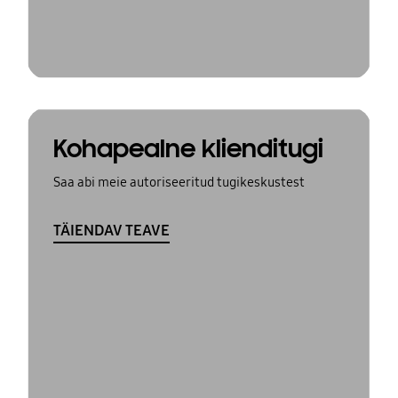
Kohapealne klienditugi
Saa abi meie autoriseeritud tugikeskustest
TÄIENDAV TEAVE