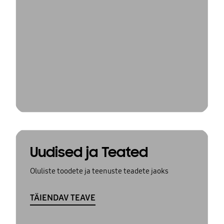
Uudised ja Teated
Oluliste toodete ja teenuste teadete jaoks
TÄIENDAV TEAVE