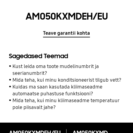
AM050KXMDEH/EU
Teave garantii kohta
Sagedased Teemad
Kust leida oma toote mudelinumbrit ja
seerianumbrit?
Mida teha, kui minu konditsioneerist tilgub vett?
Kuidas ma saan kasutada kliimaseadme
automaatse puhastuse funktsiooni?
Mida teha, kui minu kliimaseadme temperatuur
pole piisavalt jahe?
AM050KXMDEH/EU
AM050KXMDEH/EU