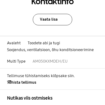
Kontaktinfo
Vaata lisa
Avaleht
Toodete abi ja tugi
Soojendus, ventilatsioon, õhu konditsioneerimine
Multi Type
AM050KXMDEH/EU
Tellimuse tühistamiseks klõpsake siin.
Tühista tellimus
avatud
Footer Navigation
Nutikas viis ostmiseks