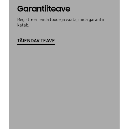
Garantiiteave
Registreeri enda toode ja vaata, mida garantii
katab.
TÄIENDAV TEAVE