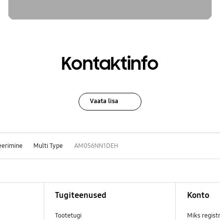
Kontaktinfo
Vaata lisa
eerimine
Multi Type
AM056NN1DEH
Tugiteenused
Konto
Tootetugi
Miks regist