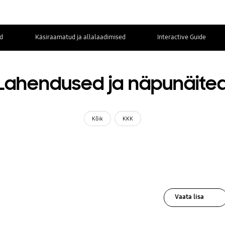
d
Käsiraamatud ja allalaadimised
Interactive Guide
Lahendused ja näpunäite
Kõik
KKK
Vaata lisa