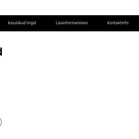
Kasulikud lingid
Lisainformatsioon
Kontaktinfo
d