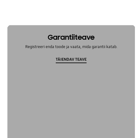
Garantiiteave
Registreeri enda toode ja vaata, mida garantii katab.
TÄIENDAV TEAVE