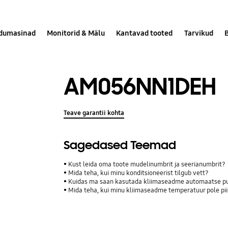
dumasinad
Monitorid & Mälu
Kantavad tooted
Tarvikud
AM056NN1DEH
Teave garantii kohta
Sagedased Teemad
Kust leida oma toote mudelinumbrit ja seerianumbrit?
Mida teha, kui minu konditsioneerist tilgub vett?
Kuidas ma saan kasutada kliimaseadme automaatse pu
Mida teha, kui minu kliimaseadme temperatuur pole pii