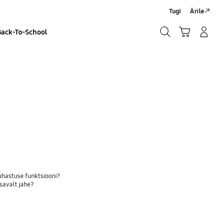
Tugi
Ärile
Otsi
Ostukäru
Sisselogimine/Registreeru
Back-To-School
Otsi
hastuse funktsiooni?
savalt jahe?