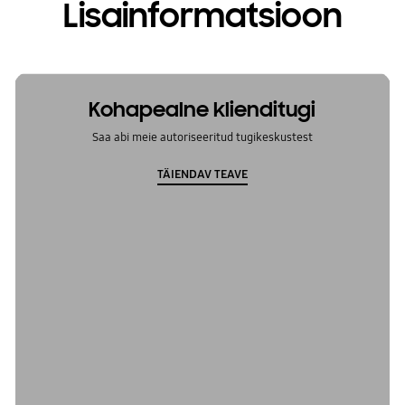
Lisainformatsioon
Kohapealne klienditugi
Saa abi meie autoriseeritud tugikeskustest
TÄIENDAV TEAVE