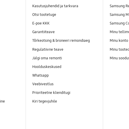
Kasutusjuhendid ja tarkvara
Samsung Re
Otsi tootetuge
Samsung M
E-poe KKK
Samsung C
Garantiiteave
Minu telli
Tõrkeotsing & broneeri remondiaeg
Minu konto
Regulatiivne teave
Minu toote
Jälgi oma remonti
Minu soodu
Hoolduskeskused
Whatsapp
Veebivestlus
Prioriteetne klienditugi
ine
Kiri tegevjuhile