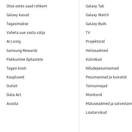
Otse ostes saad rohkem
Galaxy Tab
Galaxy kasud
Galaxy Watch
Tagasimakse
Galaxy Buds
Vaheta uue vastu välja
TV
AI Living
Projektorid
Samsung Rewards
Heliseadmed
Pakkumine õpilastele
Külmikud
Tagasi kooli
Nõudepesumasinad
Kauplused
Pesumasinad ja kuivatid
Outlet
Tolmuimejad
Data Act
Monitorid
Avasta
Mäluseadmed ja salvestam
Lisatarvikud