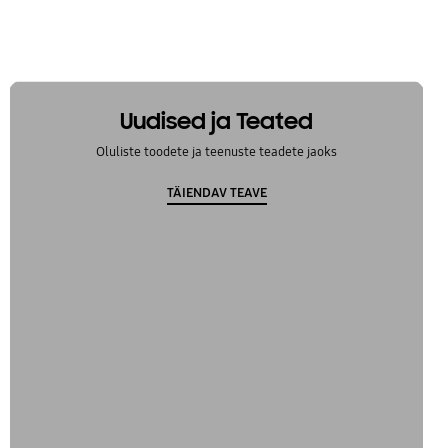
Uudised ja Teated
Oluliste toodete ja teenuste teadete jaoks
TÄIENDAV TEAVE