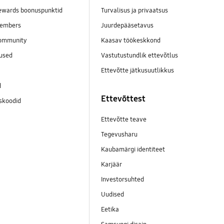
wards boonuspunktid
Turvalisus ja privaatsus
embers
Juurdepääsetavus
ommunity
Kaasav töökeskkond
mused
Vastutustundlik ettevõtlus
Ettevõtte jätkusuutlikkus
d
Ettevõttest
skoodid
Ettevõtte teave
Tegevusharu
Kaubamärgi identiteet
Karjäär
Investorsuhted
Uudised
Eetika