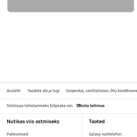
Avaleht
Toodete abi ja tugi
Soojendus, ventilatsioon, õhu konditsion
Tellimuse tühistamiseks klõpsake siin.
Tühista tellimus
Footer Navigation
Nutikas viis ostmiseks
Tooted
Pakkumised
Galaxy nutitelefon