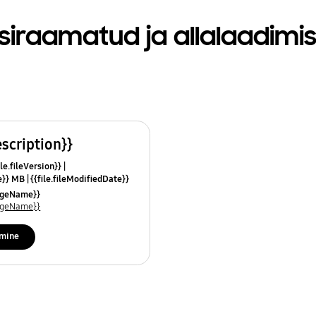
siraamatud ja allalaadimi
escription}}
le.fileVersion}}
ze}} MB
{{file.fileModifiedDate}}
mes}}
uageName}}
uageName}}
imine