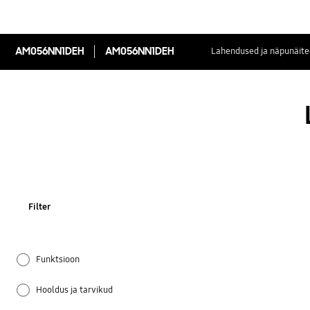
AM056NN1DEH
AM056NN1DEH
Lahendused ja näpunäite
Filter
Funktsioon
Hooldus ja tarvikud