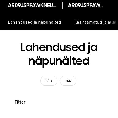
AR09JSPFAWKNEU (AR9500, Triangle, Wi-Fi, A+++, 2,5 kW)
AR09JSPFAWKNEU
Lahendused ja näpunäited
Käsiraamatud ja alla
Lahendused ja
näpunäited
Kõik
KKK
Filter