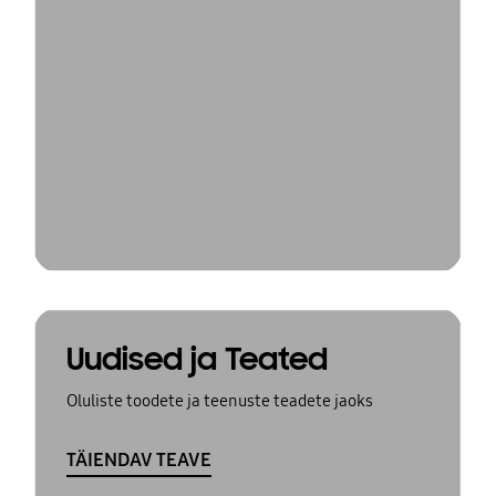
Uudised ja Teated
Oluliste toodete ja teenuste teadete jaoks
TÄIENDAV TEAVE