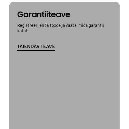
Garantiiteave
Registreeri enda toode ja vaata, mida garantii
katab.
TÄIENDAV TEAVE