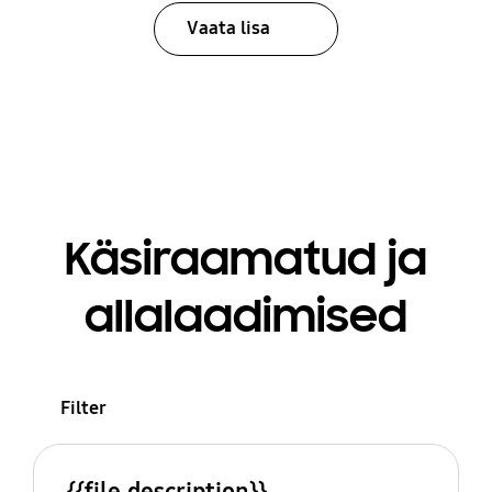
Vaata lisa
Käsiraamatud ja
allalaadimised
Filter
{{file.description}}