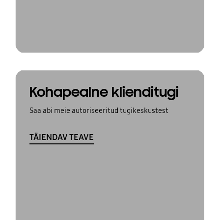
Kohapealne klienditugi
Saa abi meie autoriseeritud tugikeskustest
TÄIENDAV TEAVE