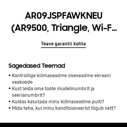
AR09JSPFAWKNEU
(AR9500, Triangle, Wi-Fi,
A+++, 2,5 kW)
Teave garantii kohta
Sagedased Teemad
Kontrollige kliimaseadme siseseadme ekraani
veakoode
Kust leida oma toote mudelinumbrit ja
seerianumbrit?
Kuidas kasutada minu kliimaseadme pulti?
Mida teha, kui minu konditsioneerist tilgub vett?