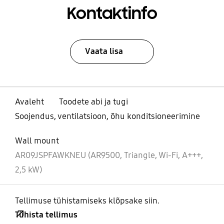
Kontaktinfo
Vaata lisa
Avaleht
Toodete abi ja tugi
Soojendus, ventilatsioon, õhu konditsioneerimine
Wall mount
AR09JSPFAWKNEU (AR9500, Triangle, Wi-Fi, A+++,
2,5 kW)
Tellimuse tühistamiseks klõpsake siin.
Tühista tellimus