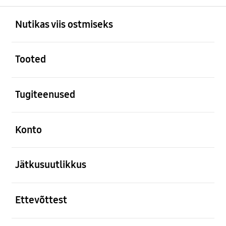
avatud
Footer Navigation
Nutikas viis ostmiseks
avatud
Tooted
avatud
Tugiteenused
avatud
Konto
avatud
Jätkusuutlikkus
avatud
Ettevõttest