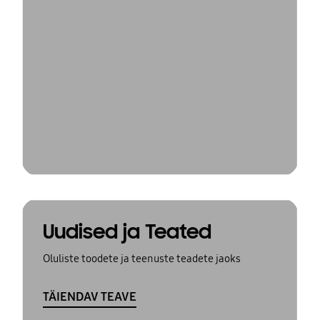
Uudised ja Teated
Oluliste toodete ja teenuste teadete jaoks
TÄIENDAV TEAVE