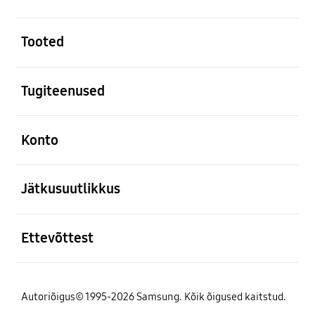
avatud
Tooted
avatud
Tugiteenused
avatud
Konto
avatud
Jätkusuutlikkus
avatud
Ettevõttest
Autoriõigus© 1995-2026 Samsung. Kõik õigused kaitstud.