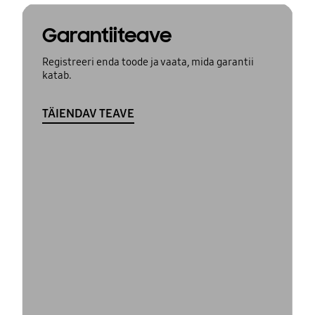
Garantiiteave
Registreeri enda toode ja vaata, mida garantii
katab.
TÄIENDAV TEAVE