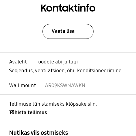
Kontaktinfo
Vaata lisa
Avaleht
Toodete abi ja tugi
Soojendus, ventilatsioon, õhu konditsioneerimine
Wall mount
AR09KSWNAWKN
Tellimuse tühistamiseks klõpsake siin.
Tühista tellimus
avatud
Footer Navigation
Nutikas viis ostmiseks