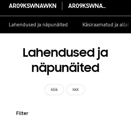
AR09KSWNAWKN
AR09KSWNAWKN
Lahendused ja näpunäited
Käsiraamatud ja alla
Lahendused ja
näpunäited
Kõik
KKK
Filter