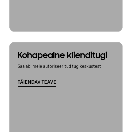
Kohapealne klienditugi
Saa abi meie autoriseeritud tugikeskustest
TÄIENDAV TEAVE