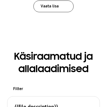
Vaata lisa
Käsiraamatud ja
allalaadimised
Filter
{{file.description}}