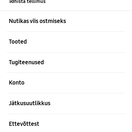
Tühista tellimus
avatud
Footer Navigation
Nutikas viis ostmiseks
avatud
Tooted
avatud
Tugiteenused
avatud
Konto
avatud
Jätkusuutlikkus
avatud
Ettevõttest