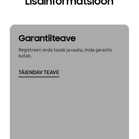
Lisainformatsioon
Garantiiteave
Registreeri enda toode ja vaata, mida garantii
katab.
TÄIENDAV TEAVE