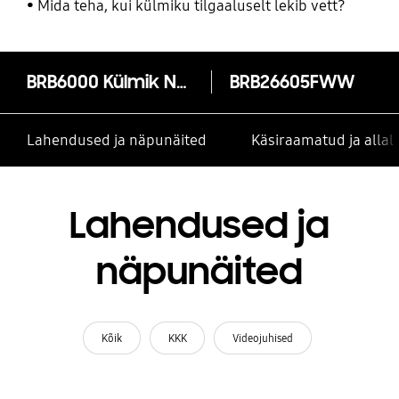
Mida teha, kui külmiku tilgaaluselt lekib vett?
BRB6000 Külmik No-Frosti funktsiooni ja sügavkülmutiga allosas
BRB26605FWW
Lahendused ja näpunäited
Käsiraamatud ja alla
Lahendused ja
näpunäited
Kõik
KKK
Videojuhised