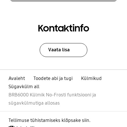
Kontaktinfo
Vaata lisa
Avaleht
Toodete abi ja tugi
Külmikud
Sügavkülm all
BRB6000 Külmik No-Frosti funktsiooni ja
sügavkülmutiga allosas
Tellimuse tühistamiseks klõpsake siin.