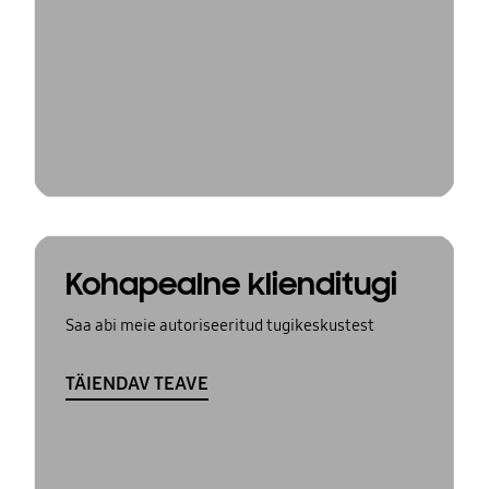
Kohapealne klienditugi
Saa abi meie autoriseeritud tugikeskustest
TÄIENDAV TEAVE