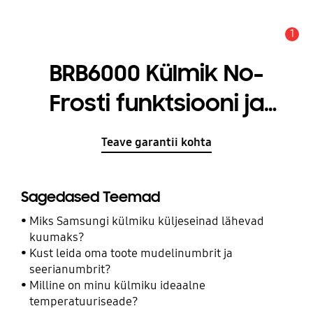
1
Hoiatus
BRB6000 Külmik No-
Frosti funktsiooni ja
sügavkülmutiga allosas
Teave garantii kohta
Sagedased Teemad
Miks Samsungi külmiku küljeseinad lähevad
kuumaks?
Kust leida oma toote mudelinumbrit ja
seerianumbrit?
Milline on minu külmiku ideaalne
temperatuuriseade?