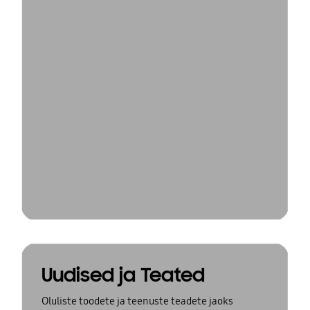
Uudised ja Teated
Oluliste toodete ja teenuste teadete jaoks